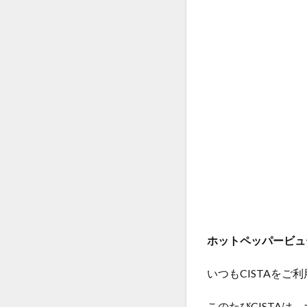
前髪の縮毛矯正
回復美容
回
失敗のメカニズム
当日予約
復
抗がん剤治療後の
時間が経っても扱
毛先が硬い
注目サロンの実績
社会的役割
縮毛矯正のビビリ
縮毛矯正の持ち
ホットペッパービュ
縮毛矯正をやめた
縮毛矯正当日のシ
いつもCISTAを
聖地離れとローカ
行政
近所の
このたびCISTA