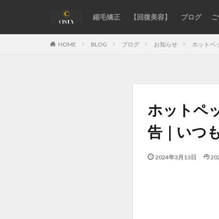
縮毛矯正
【回復美容】
ブログ
ご
カテゴリー
BLOG
ブログ
お知らせ
ホットペ
HOME
タグ
acid-heat-hazards
ホットペッ
authentic-stylist-v
chemical-damage-
告｜いつ
damaged-hair-cau
fixing-hair-contrac
2024年3月13日
20
hair-color
ha
hormonal-balance
kids-straightening
medical-beauty-su