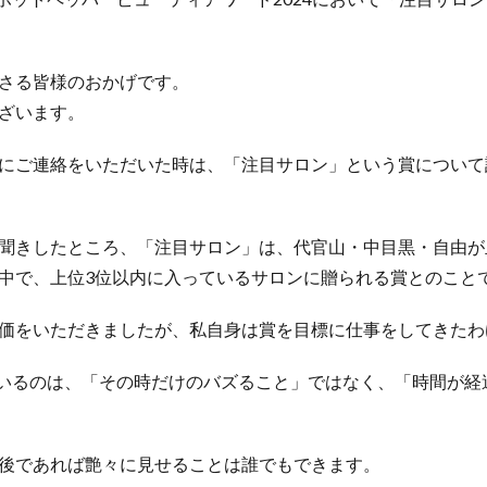
酸熱トリートメント
酸熱トリートメントの失敗
酸熱トリートメント
縮毛矯正
髪の内部爆発
髪の呼吸
髪の毛担当大臣
髪の過収斂
さる皆様のおかげです。
髪は元に戻る
髪質改善
髪質改善でゴワゴワ
髪質改善の失敗
ざいます。
検索
にご連絡をいただいた時は、「注目サロン」という賞について
聞きしたところ、「注目サロン」は、代官山・中目黒・自由が
中で、上位3位以内に入っているサロンに贈られる賞とのこと
価をいただきましたが、私自身は賞を目標に仕事をしてきたわ
しているのは、「その時だけのバズること」ではなく、「時間が
後であれば艶々に見せることは誰でもできます。