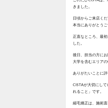
酸性ストレート
きました。
髪が硬くならない
日頃からご来店くだ
髪の過収斂を直す
本当にありがとうご
正直なところ、最初
した。
後日、担当の方にお
大学を含むエリアの
ありがたいことに評
CISTAが大切に
れること」です。
縮毛矯正は、施術直