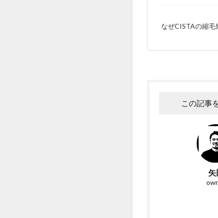
なぜCISTAの縮
この記事
矢
ow