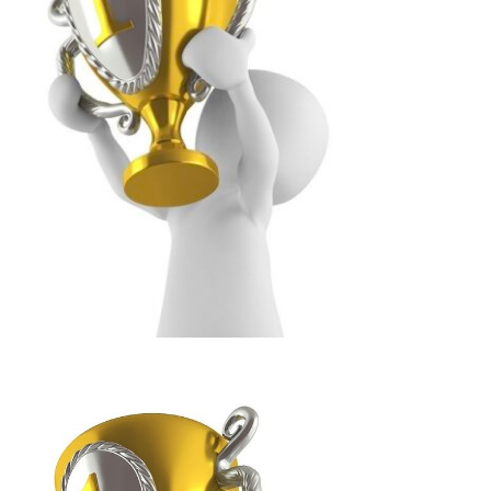
personal-hair-minister
pixie-cut
post-chemo-hair
pre-birth-ca
tening
pressure-and-stem
recovery-origin
recovery-philosophy
ght
regrown-hair-timeline
salon-management
salon-scheduling-fa
same-day-booking
scheduling-flow
school-hair-rules
simulta
speed-execution
speedy-straightening
steam-and-carbon
steam
es
survivor-story
top-piece-wear
urban-to-local-shift
whorl-h
アピアランスケア
いつから？
インナーカラーと縮毛矯正
ウィ
エイジング毛
エイジング毛の縮毛矯正
オリジナルな情報発信
お
せ毛を活かす
ケアストレート
ケモカール
サバイバーの物語
タイムライン
ダメージコントロール
ダメージレス縮毛矯正
ダメー
つむじの毛流れ
どうすれば？
どっち？
トップピース
トッ
シーカット
ビビリ毛の原因
プレス圧とステム
ヘアアイロンのダメ
ホホバオイルの沸点
ホルモンバランス
まとめサイトの裏側
マンツ
中学の校則対策
予約方法
予約表の仕組み
低価格サロンの闇
毛のタイムライン
再生毛の縮毛矯正
出産前メンテナンス
分け目の