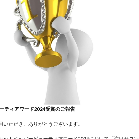
前髪縮毛矯正
前髪縮毛矯正の失敗
医療
医療と美容の架け橋
復美容と髪質研究
回復美容の理念
回復美容の起源
地毛風ストレー
妊婦さんの縮毛矯正
子供の縮毛矯正
学校生活
学生
家
学
思春期
抗がん剤
抗がん剤後の髪質変化
抗がん剤治療後の
髪
抗がん剤脱毛
持続力
教育
施術時間短縮
日常回復
いやすい髪
本当に？
東横線の上位サロン
根元の境目技術
毛
毛先のパサつき
毛母細胞への影響
毛髪体力
水素結合の仕組み
熱変性
理念
白髪染め
短時間縮毛矯正
社会復帰
細毛の縮毛矯正
経皮毒の真実
綱島
縮毛矯正
縮毛矯正で髪が
毛修正
縮毛矯正の上手い美容室
縮毛矯正の失敗
縮毛矯正の失敗直
縮毛矯正の料金相場
縮毛矯正の本当の差
縮毛矯正の根元折れ
ーティアワード2024受賞のご報告
い
縮毛矯正失敗
縮毛矯正専門店
縮毛矯正専門店の価値
縮毛
ャンプー
美容の力で支える医療
美容室崩壊とお待たせ
美容院で断
ご利用いただき、ありがとうございます。
ル回帰
脱縮毛矯正
自信
自毛デビュー
自然に仕上がる縮毛矯
美容室の探し方
過収斂
過還元のリスク
還元不足
部分縮毛矯
は、ホットペッパービューティアワード2024において「注目サロ