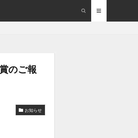
aeo-why
受賞のご報
ontrol
Mapで美容室探し
ent-fail
お知らせ
-point
over-reduction