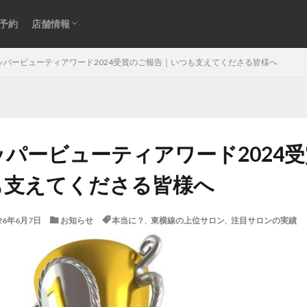
アクセス
営業日・営業時間のご案内｜縮毛矯正・回復
STAFF
Instagram
CISTAショッピング
プライバシーポリシー
予約
店舗情報
美容専門店CISTA（綱島・横浜）
アクセス
営業日・営業時間のご案内｜縮毛矯正・回復
STAFF
Instagram
CISTAショッピング
プライバシーポリシー
ッパービューティアワード2024受賞のご報告｜いつも支えてくださる皆様へ
美容専門店CISTA（綱島・横浜）
acid-heat-treatment-fail
ad-site-secrets
aeo-how
aeo-when
パービューティアワード2024
oice
bent-hair-roots
blending-roots-technique
care-straight
recovery
chemical-development
chemical-safety-myth
damage-c
も支えてくださる皆様へ
se
damaged-hair-stiff
expert-straightening-salon
family-bonds
tion
fringe-straightening-fail
google-maps-hair-search
Google
26年6月7日
お知らせ
本当に？
,
東横線の上位サロン
,
注目サロンの実績
ir-fail-mechanics
hair-follicle-shift
hair-moisture-flow
hair-treatm
hydrogen-bonds
individual-care
iron-damage
jojoba-boiling
local-salon-search
low-cost-salon-risks
medical-beauty-bridge
pport
natural-hair-debut
natural-looking-hair
over-contraction