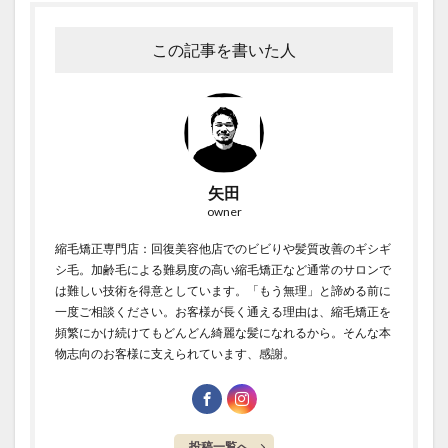
抗がん剤治療後の髪
抗がん剤脱毛
持続力
この記事を書いた人
教育
施術時間短縮
日常回復
時間が経っても扱いやすい髪
本当に？
東横線の上位サロン
根元の境目技術
毛先がパサつく
毛先が硬い
毛先のパサつき
毛母細胞への影響
毛髪体力
水素結合の仕組み
矢田
水蒸気爆発と炭化
注目サロンの実績
熱変性
owner
理念
生活の回復
白髪染め
短時間縮毛矯正
縮毛矯正専門店：回復美容他店でのビビりや髪質改善のギシギ
社会復帰
社会復帰支援
社会的役割
シ毛。加齢毛による難易度の高い縮毛矯正など通常のサロンで
は難しい技術を得意としています。「もう無理」と諦める前に
細毛の縮毛矯正
経皮毒の真実
綱島
縮毛矯正
一度ご相談ください。お客様が長く通える理由は、縮毛矯正を
縮毛矯正で髪が硬くなる
縮毛矯正のビビリ毛修正
頻繁にかけ続けてもどんどん綺麗な髪になれるから。そんな本
物志向のお客様に支えられています、感謝。
縮毛矯正の上手い美容室
縮毛矯正の失敗
縮毛矯正の失敗直し
縮毛矯正の持ち
縮毛矯正の料金相場
縮毛矯正の本当の差
投稿一覧へ