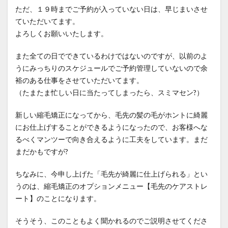
ただ、１９時までご予約が入っていない日は、早じまいさせ
steam-explosion
straightening-prices
ていただいてます。
survivor-story
top-piece-wear
urban-to-local-shift
よろしくお願いいたします。
whorl-hair-flow
wig-graduation
アピアランスケア
また全ての日でできているわけではないのですが、以前のよ
いつから？
インナーカラーと縮毛矯正
ウィッグ
うにみっちりのスケジュールでご予約管理していないので余
ウィッグ卒業
エイジング毛
裕のある仕事をさせていただいてます。
エイジング毛の縮毛矯正
オリジナルな情報発信
（たまたま忙しい日に当たってしまったら、スミマセン?）
お知らせ
がんサバイバー
がん治療
新しい縮毛矯正になってから、毛先の髪の毛がホントに綺麗
くせ毛を活かす
ケアストレート
ケモカール
にお仕上げすることができるようになったので、お客様へな
サバイバーの物語
サロンの滞在時間
サロン運営
るべくマンツーで向き合えるように工夫をしています。まだ
タイムライン
ダメージコントロール
まだかもですが?
ダメージレス縮毛矯正
ダメージ毛
タンパク変性
ちなみに、今申し上げた「毛先が綺麗に仕上げられる」とい
つむじの毛流れ
どうすれば？
どっち？
うのは、縮毛矯正のオプションメニュー【毛先のケアストレ
トップピース
トップピース活用
なぜ？
ート】のことになります。
ピクシーカット
ビビリ毛の原因
プレス圧とステム
そうそう、このこともよく聞かれるのでご説明させてくださ
ヘアアイロンのダメージ
ヘアカラー