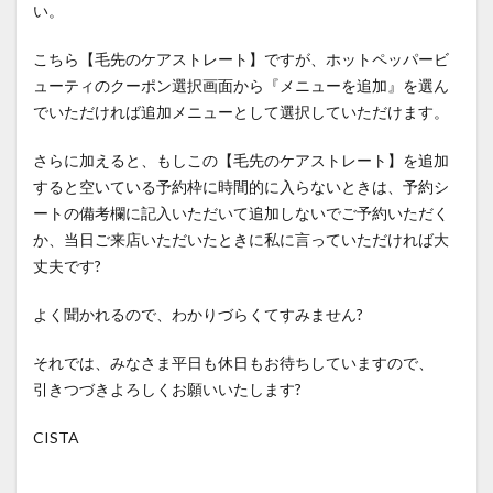
い。
ホホバオイルの沸点
ホルモンバランス
こちら【毛先のケアストレート】ですが、ホットペッパービ
まとめサイトの裏側
マンツーマン施術
ューティのクーポン選択画面から『メニューを追加』を選ん
メンテナンス
中学の校則対策
予約方法
でいただければ追加メニューとして選択していただけます。
予約表の仕組み
低価格サロンの闇
公式LINE
さらに加えると、もしこの【毛先のケアストレート】を追加
再生毛
再生毛のタイムライン
再生毛の縮毛矯正
すると空いている予約枠に時間的に入らないときは、予約シ
出産前メンテナンス
分け目の失敗
前髪の縮毛矯正
ートの備考欄に記入いただいて追加しないでご予約いただく
前髪縮毛矯正
前髪縮毛矯正の失敗
医療
か、当日ご来店いただいたときに私に言っていただければ大
医療と美容の架け橋
医療用ウィッグ
同時施術
丈夫です?
回復美容
回復美容と髪質研究
回復美容の理念
よく聞かれるので、わかりづらくてすみません?
回復美容の起源
地毛風ストレート
外見ケア
失敗のメカニズム
妊婦さんの縮毛矯正
それでは、みなさま平日も休日もお待ちしていますので、
引きつづきよろしくお願いいたします?
子供の縮毛矯正
学校生活
学生
家族との絆
当日予約
復学
復職
思春期
抗がん剤
CISTA
抗がん剤後の髪質変化
抗がん剤治療
抗がん剤治療後
抗がん剤治療後の縮毛矯正