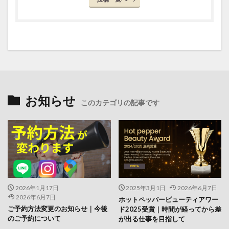
縮毛矯正の根元折れ
縮毛矯正の発がん性
縮毛矯正をやめたい
縮毛矯正失敗
縮毛矯正専門店
縮毛矯正専門店の価値
縮毛矯正専門店の薬剤
縮毛矯正当日のシャンプー
美容の力で支える医療
美容室
美容室崩壊とお待たせ
美容師
美容院で断られた
聖地離れとローカル回帰
脱毛
脱縮毛矯正
自信
自毛デビュー
お知らせ
このカテゴリの記事です
自然に仕上がる縮毛矯正
薬剤開発
行政
近所の美容室の探し方
過収斂
過還元のリスク
還元不足
部分縮毛矯正
酸性ストレート
酸熱トリートメント
酸熱トリートメントの失敗
酸熱トリートメントの罠
髪が硬い
髪が硬くならない縮毛矯正
髪の内部爆発
髪の呼吸
2026年1月17日
2025年3月1日
2026年6月7日
2026年6月7日
ホットペッパービューティアワー
髪の悩み
髪の成長
髪の毛担当大臣
ご予約方法変更のお知らせ｜今後
ド2025受賞｜時間が経ってから差
髪の過収斂
髪の過収斂を直す
髪は元に戻る
のご予約について
が出る仕事を目指して