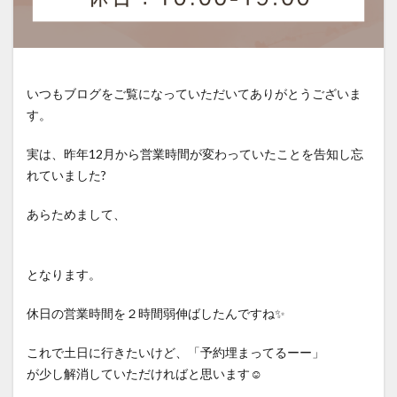
iron-damage
jojoba-boiling-point
kids-straightening
local-salon-search
low-cost-salon-risks
medical-beauty-bridge
medical-beauty-support
いつもブログをご覧になっていただいてありがとうございま
natural-hair-debut
natural-looking-hair
す。
over-contraction
over-reduction
parting-mistake
実は、昨年12月から営業時間が変わっていたことを告知し忘
personal-hair-minister
pixie-cut
post-chemo-hair
れていました?
pre-birth-care
pregnancy-straightening
pressure-and-stem
recovery-origin
あらためまして、
recovery-philosophy
regrown-hair-straight
regrown-hair-timeline
salon-management
となります。
salon-scheduling-fail
salon-stay-time
休日の営業時間を２時間弱伸ばしたんですね✨
same-day-booking
scheduling-flow
school-hair-rules
simultaneous-treatment
これで土日に行きたいけど、「予約埋まってるーー」
social-return
speed-execution
が少し解消していただければと思います☺️
speedy-straightening
steam-and-carbon