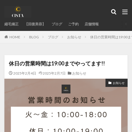
タグ
縮毛矯正
acid-heat-hazards
【回復美容】
ブログ
acid-heat-treatment-fail
ご予約
店舗情報
ad-site-secrets
aeo-how
aeo-when
aeo-why
BLOG
ブログ
お知らせ
休日の営業時間は19:00ま
HOME
authentic-stylist-voice
bent-hair-roots
blending-roots-technique
care-straight
chemical-damage-recovery
chemical-development
休日の営業時間は19:00までやってます!!
chemical-safety-myth
damage-control
2025年2月4日
2025年2月7日
お知らせ
damaged-hair-cause
damaged-hair-stiff
お知らせ
expert-straightening-salon
family-bonds
fixing-hair-contraction
fringe-straightening-fail
google-maps-hair-search
GoogleMapで美容室探し
hair-color
hair-fail-mechanics
hair-follicle-shift
hair-moisture-flow
hair-treatment-fail
hormonal-balance
hydrogen-bonds
individual-care