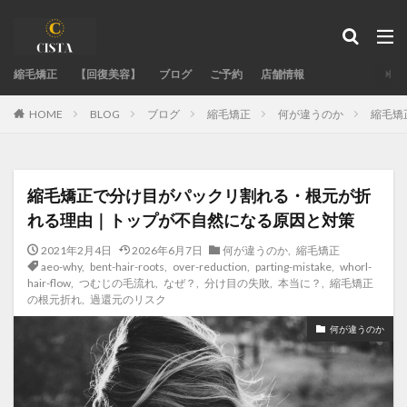
タグ
縮毛矯正
acid-heat-hazards
【回復美容】
ブログ
acid-heat-treatment-fail
ご予約
店舗情報
ad-site-secrets
aeo-how
aeo-when
aeo-why
BLOG
ブログ
縮毛矯正
何が違うのか
縮毛矯
HOME
authentic-stylist-voice
bent-hair-roots
blending-roots-technique
care-straight
chemical-damage-recovery
chemical-development
縮毛矯正で分け目がパックリ割れる・根元が折
chemical-safety-myth
damage-control
れる理由｜トップが不自然になる原因と対策
damaged-hair-cause
damaged-hair-stiff
2021年2月4日
2026年6月7日
何が違うのか
,
縮毛矯正
expert-straightening-salon
family-bonds
aeo-why
,
bent-hair-roots
,
over-reduction
,
parting-mistake
,
whorl-
hair-flow
,
つむじの毛流れ
,
なぜ？
,
分け目の失敗
,
本当に？
,
縮毛矯正
fixing-hair-contraction
fringe-straightening-fail
の根元折れ
,
過還元のリスク
google-maps-hair-search
GoogleMapで美容室探し
何が違うのか
hair-color
hair-fail-mechanics
hair-follicle-shift
hair-moisture-flow
hair-treatment-fail
hormonal-balance
hydrogen-bonds
individual-care