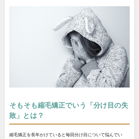
教育
施術時間短縮
日常回復
時間が経っても扱いやすい髪
本当に？
東横線の上位サロン
根元の境目技術
毛先がパサつく
毛先が硬い
毛先のパサつき
毛母細胞への影響
毛髪体力
水素結合の仕組み
水蒸気爆発と炭化
注目サロンの実績
熱変性
理念
白髪染め
短時間縮毛矯正
社会復帰
社会復帰支援
社会的役割
細毛の縮毛矯正
経皮毒の真実
綱島
縮毛矯正
縮毛矯正で髪が硬くなる
縮毛矯正のビビリ毛修正
縮毛矯正の上手い美容室
縮毛矯正の失敗
そもそも縮毛矯正でいう「分け目の失
縮毛矯正の失敗直し
縮毛矯正の持ち
敗」とは？
縮毛矯正の料金相場
縮毛矯正の本当の差
縮毛矯正の根元折れ
縮毛矯正の発がん性
縮毛矯正を長年かけていると毎回分け目について悩んでい