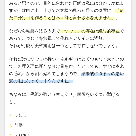
あると思うので、目的に合わせた正解は私には分かりかねま
すが、端的に申し上げてお客様の思った通りの位置に、
「新
たに分け目を作ることは不可能と言わざるをえません」
。
なぜなら毛髪を語るうえで
「つむじ」の存在は絶対的存在
で
あって、つむじを無視して作れるデザインは皆無。
それが可能な美容施術は一つとして存在しないでしょう。
それだけにつむじの持つエネルギーはとてつもなく大きいの
で、無理矢理に新たな分け目を作ったとしても、すぐに本来
の毛流れから割れ始めてしまうので、
結果的に収まりの悪い
髪の毛になってしまうんですね。
ちなみに、毛流の強い（生えぐせ）箇所をいくつか挙げる
と、
つむじ
前髪
えりあし