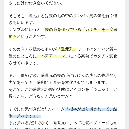
少しだけお付き合いください。
そもそも「還元」とは髪の毛の中のタンパク質の鎖を解く働
きをいいます。
シンプルにいうと、
髪の毛を作っている「カタチ」を一度緩
める
ということです。
そのカタチを緩めるものが
「還元剤」
で、そのタンパク質を
緩めたところに
「ヘアアイロン
」による高熱でカタチを変化
させていきます。
また、緩めすぎた過還元の髪の毛にはほんの少しの物理的な
力であっても、過剰にカタチを変化させてしまいます。
そこで、この過還元の髪の状態にアイロンを「ギュッ！」と
握ったら、どうなると思いますか？
すでにお気づきだと思いますが
「根本が握り潰され」て、結
果「折れます」。
また折れるだけでなく、過還元によって毛髪のダメージもか