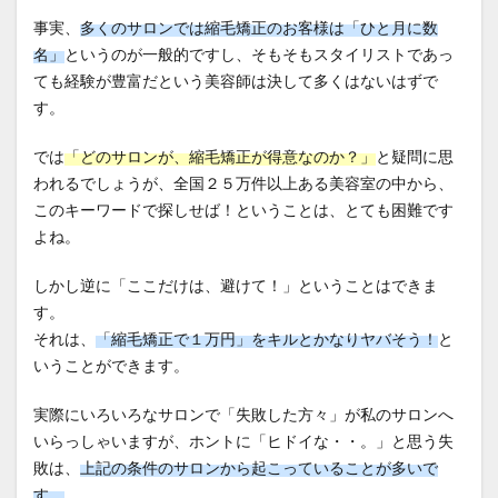
事実、
多くのサロンでは縮毛矯正のお客様は「ひと月に数
名」
というのが一般的ですし、そもそもスタイリストであっ
ても経験が豊富だという美容師は決して多くはないはずで
す。
では
「どのサロンが、縮毛矯正が得意なのか？」
と疑問に思
われるでしょうが、全国２５万件以上ある美容室の中から、
このキーワードで探しせば！ということは、とても困難です
よね。
しかし逆に「ここだけは、避けて！」ということはできま
す。
それは、
「縮毛矯正で１万円」をキルとかなりヤバそう！
と
いうことができます。
実際にいろいろなサロンで「失敗した方々」が私のサロンへ
いらっしゃいますが、ホントに「ヒドイな・・。」と思う失
敗は、
上記の条件のサロンから起こっていることが多いで
す。