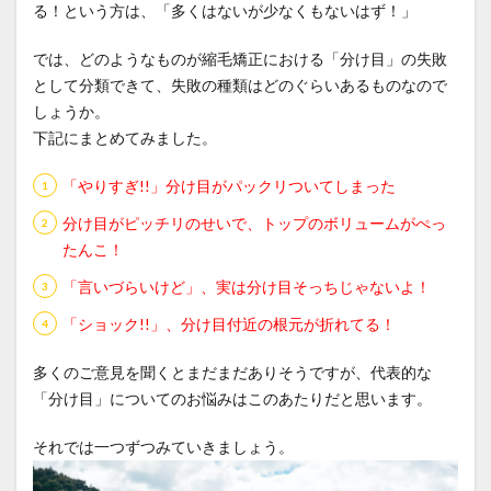
縮毛矯正をやめたい
縮毛矯正失敗
縮毛矯正専門店
る！という方は、「多くはないが少なくもないはず！」
縮毛矯正専門店の価値
縮毛矯正専門店の薬剤
では、どのようなものが縮毛矯正における「分け目」の失敗
縮毛矯正当日のシャンプー
美容の力で支える医療
として分類できて、失敗の種類はどのぐらいあるものなので
美容室崩壊とお待たせ
美容院で断られた
しょうか。
聖地離れとローカル回帰
脱縮毛矯正
自信
下記にまとめてみました。
自毛デビュー
自然に仕上がる縮毛矯正
薬剤開発
「やりすぎ!!」分け目がパックリついてしまった
行政
近所の美容室の探し方
過収斂
分け目がピッチリのせいで、トップのボリュームがぺっ
過還元のリスク
還元不足
部分縮毛矯正
たんこ！
酸性ストレート
酸熱トリートメント
「言いづらいけど」、実は分け目そっちじゃないよ！
酸熱トリートメントの失敗
酸熱トリートメントの罠
「ショック!!」、分け目付近の根元が折れてる！
髪が硬い
髪が硬くならない縮毛矯正
髪の内部爆発
髪の呼吸
髪の毛担当大臣
髪の過収斂
多くのご意見を聞くとまだまだありそうですが、代表的な
髪の過収斂を直す
髪は元に戻る
髪質改善
「分け目」についてのお悩みはこのあたりだと思います。
髪質改善でゴワゴワ
髪質改善の失敗
髪質改善失敗
それでは一つずつみていきましょう。
検索