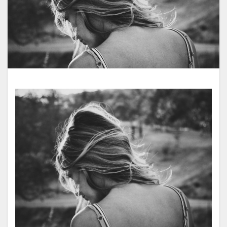
iron-damage
jojoba-boiling-point
kids-straightening
local-salon-search
low-cost-salon-risks
medical-beauty-bridge
medical-beauty-support
natural-hair-debut
natural-looking-hair
over-contraction
over-reduction
parting-mistake
personal-hair-minister
pixie-cut
post-chemo-hair
pre-birth-care
pregnancy-straightening
pressure-and-stem
recovery-origin
recovery-philosophy
regrown-hair-straight
regrown-hair-timeline
salon-management
salon-scheduling-fail
salon-stay-time
same-day-booking
scheduling-flow
school-hair-rules
simultaneous-treatment
social-return
speed-execution
speedy-straightening
steam-and-carbon