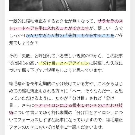
steam-explosion
straightening-prices
survivor-story
top-piece-wear
urban-to-local-shift
一般的に縮毛矯正をするとクセが無くなって、
サラサラのス
whorl-hair-flow
wig-graduation
アピアランスケア
トレートヘアを手に入れることができます
が、嬉しい一方で
いつから？
インナーカラーと縮毛矯正
ウィッグ
しっかり
かかりすぎたが故の「失敗」も存在することを
ご存
知でしょうか？
ウィッグ卒業
エイジング毛
エイジング毛の縮毛矯正
オリジナルな情報発信
その「失敗」と呼ばれている悲しい現実の中から、この記事
お知らせ
がん治療
くせ毛を活かす
では関心の高い
『分け目』とヘアアイロン
に関連した失敗に
ついて掘り下げてご説明をしようと思っています。
ケアストレート
ケモカール
サバイバーの物語
サロンの滞在時間
サロン運営
タイムライン
縮毛矯正を長年定期的にかけ続けている方や、これからはじ
ダメージコントロール
ダメージレス縮毛矯正
めての縮毛矯正をされる方々に「へー、そうなんだ〜」と思
っていただけるように、たかが「分け目」されど「分け
ダメージ毛
タンパク変性
つむじの毛流れ
目」、さらに
ヘアアイロンによる根本１センチのこだわり技
どうすれば？
どっち？
トップピース
術
について書いてゆく前代未聞の「分け目とアイロン」につ
トップピース活用
なぜ？
ピクシーカット
いてフォーカスしすぎな記事になっていますので、縮毛矯正
ビビリ毛の原因
プレス圧とステム
ファンの方々においては是非ご一読くださいませ。
ヘアアイロンのダメージ
ヘアカラー