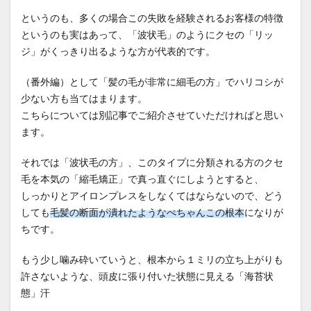
というのも、多くの場合この失敗を経験されるお客様の特徴
というのも実はあって、「波状毛」のようにクセの「リッ
ジ」がくっきり出るような方が代表的です。
（番外編）として「髪の毛が非常に細毛の方」でハリコシが
少ない方も当てはまります。
こちらについては別記事でご紹介させていただければと思い
ます。
それでは「波状毛の方」、このタイプに分類される方のクセ
毛を本気の「縮毛矯正」で真っ直ぐにしようとすると、
しっかりとアイロンプレスをしなくてはならないので、どう
しても
毛髪の断面が潰れたようなぺちゃんこの根本
になりが
ちです。
もう少し噛み砕いていうと、根本から１ミリの立ち上がりも
許さないような、頭皮に張り付いた状態に見える「海苔状
態」汗