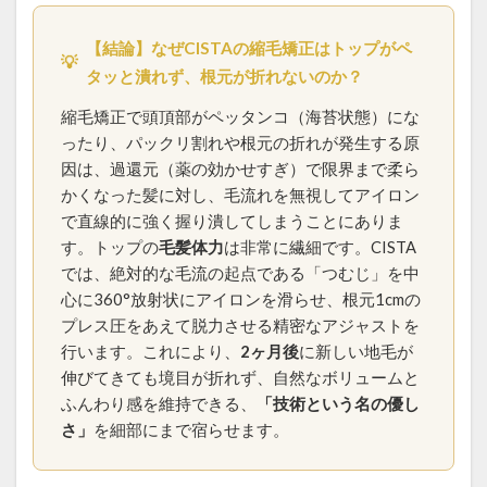
ホホバオイルの沸点
ホルモンバランス
【結論】なぜCISTAの縮毛矯正はトップがペ
💡
まとめサイトの裏側
マンツーマン施術
タッと潰れず、根元が折れないのか？
メンテナンス
中学の校則対策
予約方法
縮毛矯正で頭頂部がペッタンコ（海苔状態）にな
予約表の仕組み
低価格サロンの闇
公式LINE
ったり、パックリ割れや根元の折れが発生する原
再生毛
再生毛のタイムライン
再生毛の縮毛矯正
因は、過還元（薬の効かせすぎ）で限界まで柔ら
出産前メンテナンス
分け目の失敗
前髪の縮毛矯正
かくなった髪に対し、毛流れを無視してアイロン
で直線的に強く握り潰してしまうことにありま
前髪縮毛矯正
前髪縮毛矯正の失敗
医療
す。トップの
毛髪体力
は非常に繊細です。CISTA
医療と美容の架け橋
同時施術
回復美容
では、絶対的な毛流の起点である「つむじ」を中
回復美容と髪質研究
回復美容の理念
心に360°放射状にアイロンを滑らせ、根元1cmの
回復美容の起源
地毛風ストレート
プレス圧をあえて脱力させる精密なアジャストを
行います。これにより、
2ヶ月後
に新しい地毛が
失敗のメカニズム
妊婦さんの縮毛矯正
伸びてきても境目が折れず、自然なボリュームと
子供の縮毛矯正
学校生活
学生
家族との絆
ふんわり感を維持できる、
「技術という名の優し
当日予約
復学
思春期
抗がん剤
さ」
を細部にまで宿らせます。
抗がん剤後の髪質変化
抗がん剤治療後の縮毛矯正
抗がん剤治療後の髪
抗がん剤脱毛
持続力