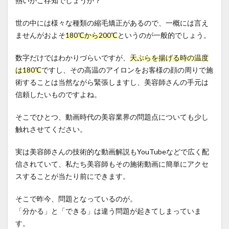
熱いかご存知でしょうか？
世の中には様々な種類の縮毛矯正があるので、一概には言え
ませんがおよそ
180℃から200℃
というのが一般的でしょう。
数字だけではわかりづらいですが、
天ぷらを揚げる時の温度
は180℃
ですし、その高温のアイロンをお客様の顔の周りで施
術することは当然ながら緊張しますし、美容師さんの手元は
信頼したいものですよね。
そこでひとつ、動画時代の美容業界の問題点についても少し
触れさせてください。
実は美容師さんの技術的な動画解説もYouTubeなどで広く配
信されていて、私たち美容師もその施術動画に簡単にアクセ
スすることが当たり前にできます。
そこで昨今、問題となっているのが。
「分かる」と「できる」は違う問題が起きてしまっていま
す。