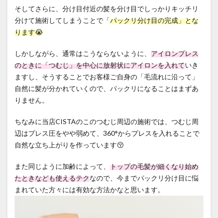
そしてさらに、分け目付近の髪を分け目でしっかりキッチリ
分けて施術してしまうことで「
パックリ分け目の完成」とな
ります😭
しかしながら、通常はこうならないように、
アイロンプレス
のときに「つむじ」を中心に放射状にアイロンを入れて
いき
ますし、そうすることでお客様ご自身の「毛流れに沿って」
自然に髪が分かれていくので、パックリになることはまずあ
りません。
ちなみに当店CISTAのこのつむじ周辺の施術では、つむじ周
辺はプレス圧をやや弱めて、360°からプレスを入れることで
自然な立ち上がりを作っています😚
また同じように加齢によって、
トップの毛髪が細くなり始め
たときなども使えるテク
なので、今までパックリ分け目に悩
まれていた方々には有効な方法かなと思います。