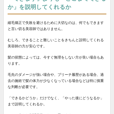
縮毛矯正をやめたい
縮毛矯正失敗
縮毛矯正専門店
か」を説明してくれるか
縮毛矯正専門店の価値
縮毛矯正専門店の薬剤
縮毛矯正当日のシャンプー
美容の力で支える医療
縮毛矯正で失敗を避けるために大切なのは、何でもできます
美容室崩壊とお待たせ
美容院で断られた
と言い切る美容師ではありません。
聖地離れとローカル回帰
脱縮毛矯正
自信
自毛デビュー
自然に仕上がる縮毛矯正
薬剤開発
むしろ、できることと難しいことをきちんと説明してくれる
美容師の方が安心です。
行政
近所の美容室の探し方
過収斂
過還元のリスク
還元不足
部分縮毛矯正
髪の状態によっては、今すぐ無理をしない方が良い場合もあ
酸性ストレート
酸熱トリートメント
ります。
酸熱トリートメントの失敗
酸熱トリートメントの罠
毛先のダメージが強い場合や、ブリーチ履歴がある場合、過
髪が硬い
髪が硬くならない縮毛矯正
髪の内部爆発
去の施術で髪の体力が少なくなっている場合などは特に慎重
髪の呼吸
髪の毛担当大臣
髪の過収斂
な判断が必要です。
髪の過収斂を直す
髪は元に戻る
髪質改善
「できるかどうか」だけでなく、「やった後にどうなるか」
髪質改善でゴワゴワ
髪質改善の失敗
髪質改善失敗
まで説明してくれるか。
検索