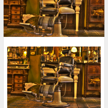
iron-damage
jojoba-boiling-point
kids-straightening
local-salon-search
low-cost-salon-risks
medical-beauty-bridge
medical-beauty-support
natural-hair-debut
natural-looking-hair
over-contraction
over-reduction
parting-mistake
personal-hair-minister
pixie-cut
post-chemo-hair
pre-birth-care
pregnancy-straightening
pressure-and-stem
recovery-origin
recovery-philosophy
regrown-hair-straight
regrown-hair-timeline
salon-management
salon-scheduling-fail
salon-stay-time
same-day-booking
scheduling-flow
school-hair-rules
simultaneous-treatment
social-return
speed-execution
speedy-straightening
steam-and-carbon