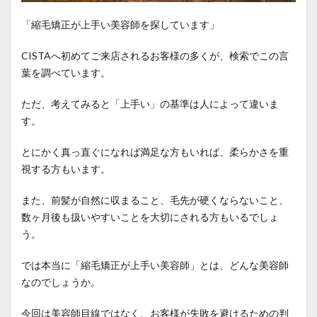
steam-explosion
straightening-prices
「縮毛矯正が上手い美容師を探しています」
survivor-story
top-piece-wear
urban-to-local-shift
CISTAへ初めてご来店されるお客様の多くが、検索でこの言
whorl-hair-flow
wig-graduation
アピアランスケア
葉を調べています。
いつから？
インナーカラーと縮毛矯正
ウィッグ
ウィッグ卒業
エイジング毛
ただ、考えてみると「上手い」の基準は人によって違いま
す。
エイジング毛の縮毛矯正
オリジナルな情報発信
お知らせ
がん治療
くせ毛を活かす
とにかく真っ直ぐになれば満足な方もいれば、柔らかさを重
ケアストレート
ケモカール
サバイバーの物語
視する方もいます。
サロンの滞在時間
サロン運営
タイムライン
また、前髪が自然に収まること、毛先が硬くならないこと、
ダメージコントロール
ダメージレス縮毛矯正
数ヶ月後も扱いやすいことを大切にされる方もいるでしょ
ダメージ毛
タンパク変性
つむじの毛流れ
う。
どうすれば？
どっち？
トップピース
では本当に「縮毛矯正が上手い美容師」とは、どんな美容師
トップピース活用
なぜ？
ピクシーカット
なのでしょうか。
ビビリ毛の原因
プレス圧とステム
今回は美容師目線ではなく、お客様が失敗を避けるための判
ヘアアイロンのダメージ
ヘアカラー