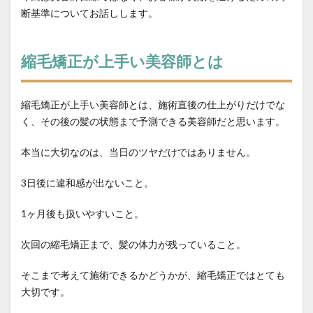
断基準についてお話しします。
ホホバオイルの沸点
ホルモンバランス
まとめサイトの裏側
マンツーマン施術
縮毛矯正が上手い美容師とは
メンテナンス
中学の校則対策
予約方法
予約表の仕組み
低価格サロンの闇
公式LINE
再生毛
再生毛のタイムライン
再生毛の縮毛矯正
縮毛矯正が上手い美容師とは、施術直後の仕上がりだけでな
く、その後の髪の状態まで予測できる美容師だと思います。
出産前メンテナンス
分け目の失敗
前髪の縮毛矯正
前髪縮毛矯正
前髪縮毛矯正の失敗
医療
本当に大切なのは、当日のツヤだけではありません。
医療と美容の架け橋
同時施術
回復美容
3日後に違和感が出ないこと。
回復美容と髪質研究
回復美容の理念
回復美容の起源
地毛風ストレート
1ヶ月後も扱いやすいこと。
失敗のメカニズム
妊婦さんの縮毛矯正
次回の縮毛矯正まで、髪の体力が残っていること。
子供の縮毛矯正
学校生活
学生
家族との絆
当日予約
復学
思春期
抗がん剤
そこまで考えて施術できるかどうかが、縮毛矯正ではとても
大切です。
抗がん剤後の髪質変化
抗がん剤治療後の縮毛矯正
抗がん剤治療後の髪
抗がん剤脱毛
持続力