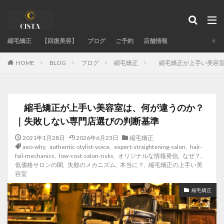
タグ
縮毛矯正
acid-heat-hazards
【回復美容】
ブログ
acid-heat-treatment-fail
ご予約
店舗情報
ad-site-secrets
aeo-how
aeo-when
aeo-why
BLOG
ブログ
縮毛矯正
縮毛矯正が上手い美容室
HOME
authentic-stylist-voice
bent-hair-roots
blending-roots-technique
care-straight
chemical-damage-recovery
chemical-development
縮毛矯正が上手い美容室は、何が違うのか？
chemical-safety-myth
damage-control
｜失敗しない専門店選びの判断基準
damaged-hair-cause
damaged-hair-stiff
2021年1月28日
2026年6月23日
縮毛矯正
expert-straightening-salon
family-bonds
aeo-why
,
authentic-stylist-voice
,
expert-straightening-salon
,
hair-
fail-mechanics
,
low-cost-salon-risks
,
オリジナルな情報発信
,
なぜ？
,
fixing-hair-contraction
fringe-straightening-fail
低価格サロンの闇
,
失敗のメカニズム
,
本当に？
,
縮毛矯正の上手い美
容室
google-maps-hair-search
GoogleMapで美容室探し
縮毛矯正
hair-color
hair-fail-mechanics
hair-follicle-shift
hair-moisture-flow
hair-treatment-fail
hormonal-balance
hydrogen-bonds
individual-care