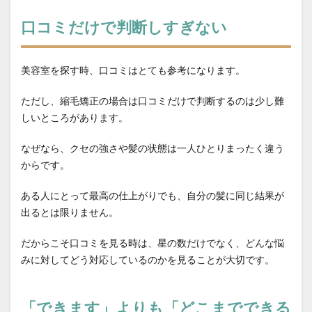
教育
施術時間短縮
日常回復
口コミだけで判断しすぎない
時間が経っても扱いやすい髪
本当に？
東横線の上位サロン
根元の境目技術
美容室を探す時、口コミはとても参考になります。
毛先がパサつく
毛先が硬い
毛先のパサつき
ただし、縮毛矯正の場合は口コミだけで判断するのは少し難
毛母細胞への影響
毛髪体力
水素結合の仕組み
しいところがあります。
水蒸気爆発と炭化
注目サロンの実績
熱変性
理念
白髪染め
短時間縮毛矯正
社会復帰
なぜなら、クセの強さや髪の状態は一人ひとりまったく違う
からです。
社会復帰支援
社会的役割
細毛の縮毛矯正
経皮毒の真実
綱島
縮毛矯正
ある人にとって最高の仕上がりでも、自分の髪に同じ結果が
縮毛矯正で髪が硬くなる
縮毛矯正のビビリ毛修正
出るとは限りません。
縮毛矯正の上手い美容室
縮毛矯正の失敗
だからこそ口コミを見る時は、星の数だけでなく、どんな悩
縮毛矯正の失敗直し
縮毛矯正の持ち
みに対してどう対応しているのかを見ることが大切です。
縮毛矯正の料金相場
縮毛矯正の本当の差
縮毛矯正の根元折れ
縮毛矯正の発がん性
「できます」よりも「どこまでできる