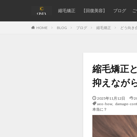
縮毛矯正
【回復美容】
ブログ
ご
カテゴリー
BLOG
ブログ
縮毛矯正
どう向き
HOME
タグ
acid-heat-hazards
縮毛矯正
authentic-stylist-v
chemical-damage-
抑えなが
damaged-hair-cau
fixing-hair-contrac
2025年11月12日
2
aeo-how
,
damage-cont
hair-color
ha
本当に？
hormonal-balance
kids-straightening
medical-beauty-su