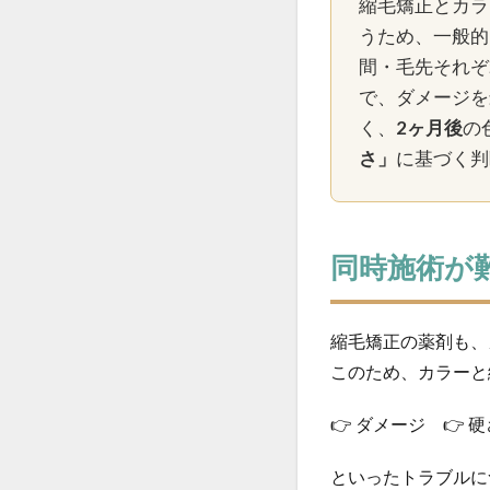
縮毛矯正とカラ
酸性ストレート
うため、一般的
髪が硬くならない
間・毛先それぞ
髪の過収斂を直す
で、ダメージを
く、
2ヶ月後
の
さ」
に基づく判
同時施術が
縮毛矯正の薬剤も、
このため、カラーと
👉 ダメージ 👉 
といったトラブルに