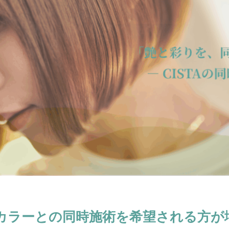
personal-hair-minister
pixie-cut
post-chemo-hair
pre-birth-ca
tening
pressure-and-stem
recovery-origin
recovery-philosophy
ght
regrown-hair-timeline
salon-management
salon-scheduling-fa
same-day-booking
scheduling-flow
school-hair-rules
simulta
speed-execution
speedy-straightening
steam-and-carbon
steam
es
survivor-story
top-piece-wear
urban-to-local-shift
whorl-h
アピアランスケア
いつから？
インナーカラーと縮毛矯正
ウィ
エイジング毛
エイジング毛の縮毛矯正
オリジナルな情報発信
お
せ毛を活かす
ケアストレート
ケモカール
サバイバーの物語
タイムライン
ダメージコントロール
ダメージレス縮毛矯正
ダメー
つむじの毛流れ
どうすれば？
どっち？
トップピース
トッ
シーカット
ビビリ毛の原因
プレス圧とステム
ヘアアイロンのダメ
ホホバオイルの沸点
ホルモンバランス
まとめサイトの裏側
マンツ
中学の校則対策
予約方法
予約表の仕組み
低価格サロンの闇
カラーとの同時施術を希望される方が
毛のタイムライン
再生毛の縮毛矯正
出産前メンテナンス
分け目の