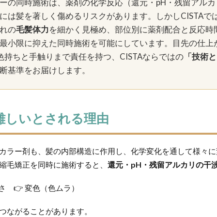
ーの同時施術は、薬剤の化学反応（還元・pH・残留アルカ
酸熱トリートメント
酸熱トリートメントの失敗
酸熱トリートメント
には髪を著しく傷めるリスクがあります。しかしCISTAで
縮毛矯正
髪の内部爆発
髪の呼吸
髪の毛担当大臣
髪の過収斂
れの
毛髪体力
を細かく見極め、部位別に薬剤配合と反応時
髪は元に戻る
髪質改善
髪質改善でゴワゴワ
髪質改善の失敗
最小限に抑えた同時施術を可能にしています。目先の仕上
色持ちと手触りまで責任を持つ、CISTAならではの
「技術と
検索
断基準をお届けします。
難しいとされる理由
カラー剤も、髪の内部構造に作用し、化学変化を通して様々に
縮毛矯正を同時に施術すると、
還元・pH・残留アルカリの干
硬さ 👉 変色（色ムラ）
つながることがあります。