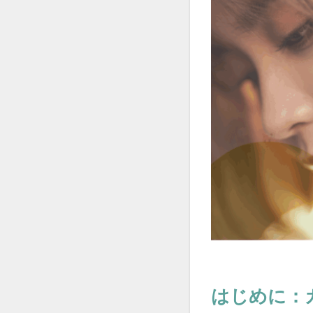
parting-mistake
pregnancy-straigh
regrown-hair-strai
salon-stay-time
social-return
straightening-pric
wig-graduation
ウィッグ卒業
がん治療
く
サロン運営
タンパク変性
なぜ？
ピク
ヘアカラー
メンテナンス
はじめに：
再生毛
再生