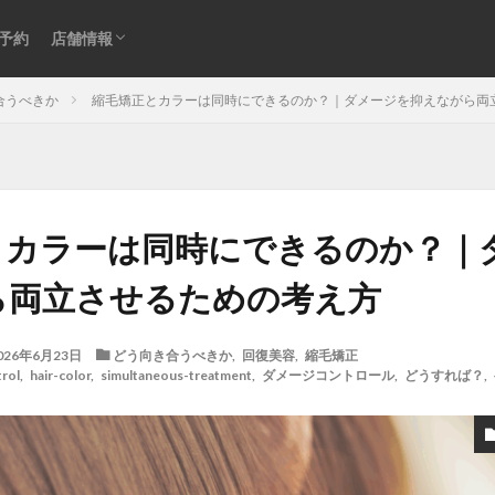
アクセス
営業日・営業時間のご案内｜縮毛矯正・回復
STAFF
Instagram
CISTAショッピング
プライバシーポリシー
予約
店舗情報
美容専門店CISTA（綱島・横浜）
アクセス
営業日・営業時間のご案内｜縮毛矯正・回復
STAFF
Instagram
CISTAショッピング
プライバシーポリシー
合うべきか
縮毛矯正とカラーは同時にできるのか？｜ダメージを抑えながら両
美容専門店CISTA（綱島・横浜）
acid-heat-treatment-fail
ad-site-secrets
aeo-how
aeo-when
とカラーは同時にできるのか？｜
oice
bent-hair-roots
blending-roots-technique
care-straight
recovery
chemical-development
chemical-safety-myth
damage-c
ら両立させるための考え方
se
damaged-hair-stiff
expert-straightening-salon
family-bonds
tion
fringe-straightening-fail
google-maps-hair-search
Google
026年6月23日
どう向き合うべきか
,
回復美容
,
縮毛矯正
rol
,
hair-color
,
simultaneous-treatment
,
ダメージコントロール
,
どうすれば？
,
ir-fail-mechanics
hair-follicle-shift
hair-moisture-flow
hair-treatm
hydrogen-bonds
individual-care
iron-damage
jojoba-boiling
local-salon-search
low-cost-salon-risks
medical-beauty-bridge
pport
natural-hair-debut
natural-looking-hair
over-contraction