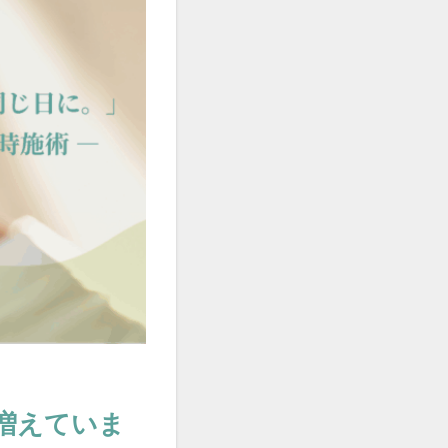
re
il
neous-treatment
-explosion
air-flow
ッグ
知らせ
サロンの滞在時間
ジ毛
プピース活用
ージ
ーマン施術
公式LINE
増えていま
失敗