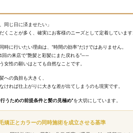
前髪縮毛矯正
前髪縮毛矯正の失敗
医療
医療と美容の架け橋
復美容と髪質研究
回復美容の理念
回復美容の起源
地毛風ストレー
妊婦さんの縮毛矯正
子供の縮毛矯正
学校生活
学生
家
、同じ日に済ませたい」
だくことが多く、確実にお客様のニーズとして定着しています
学
思春期
抗がん剤
抗がん剤後の髪質変化
抗がん剤治療後の
髪
抗がん剤脱毛
持続力
教育
施術時間短縮
日常回復
同時に行いたい理由は、“時間の効率”だけではありません。
いやすい髪
本当に？
東横線の上位サロン
根元の境目技術
毛
1回の来店で“艶髪と彩髪にまた戻れる”——
毛先のパサつき
毛母細胞への影響
毛髪体力
水素結合の仕組み
う女性の願いはとても自然なことです。
熱変性
理念
白髪染め
短時間縮毛矯正
社会復帰
細毛の縮毛矯正
経皮毒の真実
綱島
縮毛矯正
縮毛矯正で髪が
髪への負担も大きく、
なければ仕上がりに大きな差が出てしまうのも現実です。
毛修正
縮毛矯正の上手い美容室
縮毛矯正の失敗
縮毛矯正の失敗直
縮毛矯正の料金相場
縮毛矯正の本当の差
縮毛矯正の根元折れ
に行うための前提条件と髪の見極め”
を大切にしています。
い
縮毛矯正失敗
縮毛矯正専門店
縮毛矯正専門店の価値
縮毛
ャンプー
美容の力で支える医療
美容室崩壊とお待たせ
美容院で断
ル回帰
脱縮毛矯正
自信
自毛デビュー
自然に仕上がる縮毛矯
毛矯正とカラーの同時施術を成立させる基準
美容室の探し方
過収斂
過還元のリスク
還元不足
部分縮毛矯