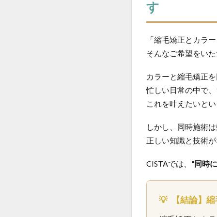
す
前髪の縮毛矯正
回復美容
回
失敗のメカニズム
「縮毛矯正とカラー
そんなご希望をいた
当日予約
復
抗がん剤治療後の
カラーと縮毛矯正を
時間が経っても扱
忙しい日常の中で、
毛先が硬い
これを叶えたいとい
注目サロンの実績
社会的役割
しかし、同時施術は
正しい知識と技術が
縮毛矯正のビビリ
縮毛矯正の持ち
CISTAでは、
“同時
縮毛矯正をやめた
縮毛矯正当日のシ
聖地離れとローカ
💡
【結論】縮
行政
近所の