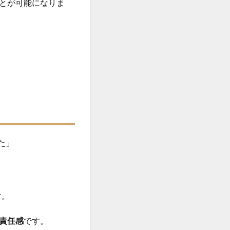
とが可能になりま
た」
す。
責任感
です。