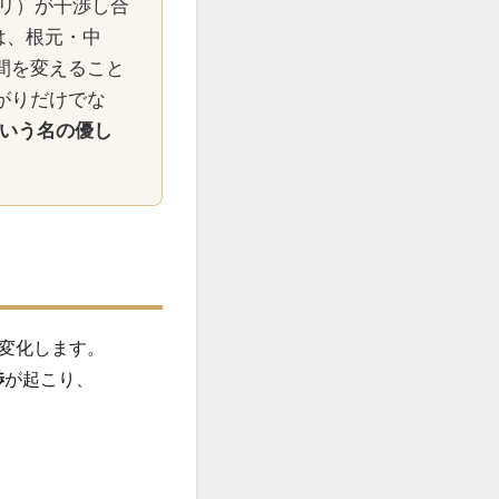
リ）が干渉し合
の罠
髪が硬い
は、根元・中
間を変えること
髪質改善失敗
がりだけでな
いう名の優し
変化します。
渉
が起こり、