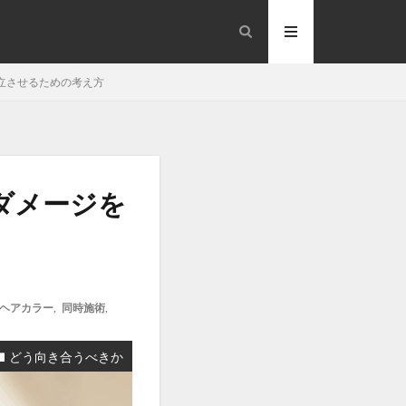
立させるための考え方
aeo-why
ダメージを
ontrol
Mapで美容室探し
ヘアカラー
,
同時施術
,
ent-fail
-point
どう向き合うべきか
over-reduction