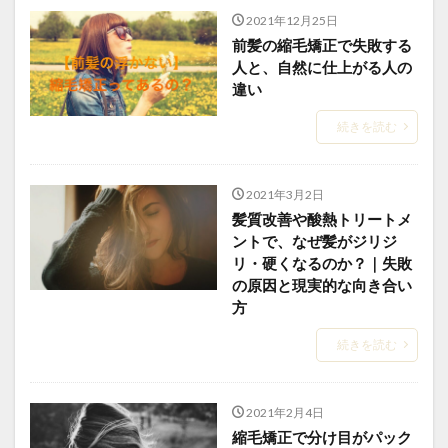
2021年12月25日
ホホバオイルの沸点
ホルモンバランス
前髪の縮毛矯正で失敗する
まとめサイトの裏側
マンツーマン施術
人と、自然に仕上がる人の
違い
メンテナンス
中学の校則対策
予約方法
予約表の仕組み
低価格サロンの闇
公式LINE
続きを読む
再生毛
再生毛のタイムライン
再生毛の縮毛矯正
出産前メンテナンス
分け目の失敗
前髪の縮毛矯正
2021年3月2日
前髪縮毛矯正
前髪縮毛矯正の失敗
医療
髪質改善や酸熱トリートメ
医療と美容の架け橋
同時施術
回復美容
ントで、なぜ髪がジリジ
リ・硬くなるのか？｜失敗
回復美容と髪質研究
回復美容の理念
の原因と現実的な向き合い
回復美容の起源
地毛風ストレート
方
失敗のメカニズム
妊婦さんの縮毛矯正
続きを読む
子供の縮毛矯正
学校生活
学生
家族との絆
当日予約
復学
思春期
抗がん剤
2021年2月4日
抗がん剤後の髪質変化
抗がん剤治療後の縮毛矯正
縮毛矯正で分け目がパック
抗がん剤治療後の髪
抗がん剤脱毛
持続力