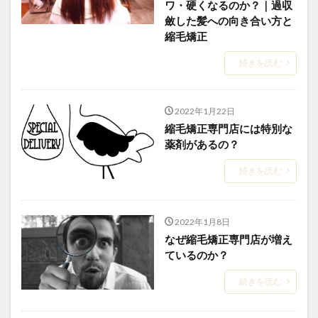
ワ・硬くなるのか？｜過収
steam-explosion
straightening-prices
斂した髪への向き合い方と
縮毛矯正
survivor-story
top-piece-wear
urban-to-local-shift
whorl-hair-flow
wig-graduation
アピアランスケア
続きを読む
いつから？
インナーカラーと縮毛矯正
ウィッグ
ウィッグ卒業
エイジング毛
2022年1月22日
エイジング毛の縮毛矯正
オリジナルな情報発信
縮毛矯正専門店には特別な
薬剤があるの？
お知らせ
がん治療
くせ毛を活かす
ケアストレート
ケモカール
サバイバーの物語
続きを読む
サロンの滞在時間
サロン運営
タイムライン
ダメージコントロール
ダメージレス縮毛矯正
2022年1月8日
ダメージ毛
タンパク変性
つむじの毛流れ
なぜ縮毛矯正専門店が増え
どうすれば？
どっち？
トップピース
ているのか？
トップピース活用
なぜ？
ピクシーカット
続きを読む
ビビリ毛の原因
プレス圧とステム
ヘアアイロンのダメージ
ヘアカラー