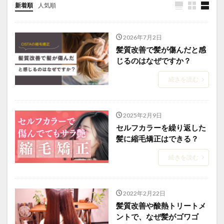
新着順
人気順
iron-damage
jojoba-boiling-point
kids-straightening
local-salon-search
low-cost-salon-risks
2026年7月2日
medical-beauty-bridge
medical-beauty-support
髪質改善で髪が傷んだと感
natural-hair-debut
natural-looking-hair
じるのはなぜですか？
over-contraction
over-reduction
parting-mistake
続きを読む
personal-hair-minister
pixie-cut
post-chemo-hair
pre-birth-care
pregnancy-straightening
2025年2月9日
pressure-and-stem
recovery-origin
セルフカラーを繰り返した
recovery-philosophy
regrown-hair-straight
髪に縮毛矯正はできる？
regrown-hair-timeline
salon-management
続きを読む
salon-scheduling-fail
salon-stay-time
same-day-booking
scheduling-flow
school-hair-rules
simultaneous-treatment
2022年2月22日
髪質改善や酸熱トリートメ
social-return
speed-execution
ントで、なぜ髪がゴワゴ
speedy-straightening
steam-and-carbon