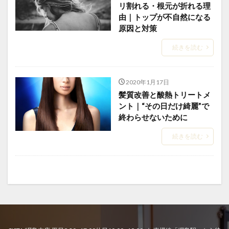
リ割れる・根元が折れる理
教育
施術時間短縮
日常回復
由｜トップが不自然になる
原因と対策
時間が経っても扱いやすい髪
本当に？
東横線の上位サロン
根元の境目技術
続きを読む
毛先がパサつく
毛先が硬い
毛先のパサつき
毛母細胞への影響
毛髪体力
水素結合の仕組み
2020年1月17日
水蒸気爆発と炭化
注目サロンの実績
熱変性
髪質改善と酸熱トリートメ
ント｜“その日だけ綺麗”で
理念
白髪染め
短時間縮毛矯正
社会復帰
終わらせないために
社会復帰支援
社会的役割
細毛の縮毛矯正
続きを読む
経皮毒の真実
綱島
縮毛矯正
縮毛矯正で髪が硬くなる
縮毛矯正のビビリ毛修正
縮毛矯正の上手い美容室
縮毛矯正の失敗
縮毛矯正の失敗直し
縮毛矯正の持ち
縮毛矯正の料金相場
縮毛矯正の本当の差
縮毛矯正の根元折れ
縮毛矯正の発がん性