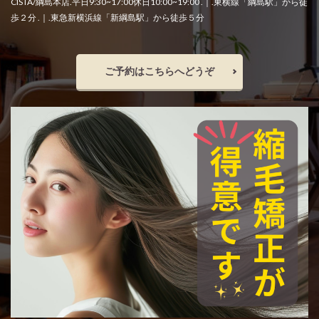
縮毛矯正をやめたい
縮毛矯正失敗
縮毛矯正専門店
CISTA/綱島本店.平日9:30~17:00休日10:00~19:00 .｜.東横線「綱島駅」から徒
歩２分 .｜.東急新横浜線「新綱島駅」から徒歩５分
縮毛矯正専門店の価値
縮毛矯正専門店の薬剤
縮毛矯正当日のシャンプー
美容の力で支える医療
美容室崩壊とお待たせ
美容院で断られた
ご予約はこちらへどうぞ
聖地離れとローカル回帰
脱縮毛矯正
自信
自毛デビュー
自然に仕上がる縮毛矯正
薬剤開発
行政
近所の美容室の探し方
過収斂
過還元のリスク
還元不足
部分縮毛矯正
酸性ストレート
酸熱トリートメント
酸熱トリートメントの失敗
酸熱トリートメントの罠
髪が硬い
髪が硬くならない縮毛矯正
髪の内部爆発
髪の呼吸
髪の毛担当大臣
髪の過収斂
髪の過収斂を直す
髪は元に戻る
髪質改善
髪質改善でゴワゴワ
髪質改善の失敗
髪質改善失敗
検索