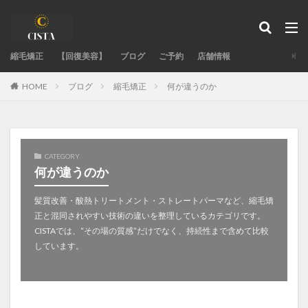
タグ
縮毛矯正
acid-heat-hazards
【回復美容】
ブログ
acid-heat-treatment-fail
ご予約
店舗情報
ad-site-secrets
aeo-how
aeo-when
aeo-why
ブログ
縮毛矯正
何が違うのか
HOME
authentic-stylist-voice
bent-hair-roots
blending-roots-technique
care-straight
chemical-damage-recovery
chemical-development
CATEGORY
chemical-safety-myth
damage-control
何が違うのか
damaged-hair-cause
damaged-hair-stiff
髪質改善・酸熱トリートメント・ストレートパーマなど、縮毛矯
expert-straightening-salon
family-bonds
正と混同されやすい技術の違いを整理しているカテゴリです。
fixing-hair-contraction
fringe-straightening-fail
CISTAでは、“その場の質感”だけでなく、持続性まで含めて比較
google-maps-hair-search
GoogleMapで美容室探し
しています。
hair-color
hair-fail-mechanics
hair-follicle-shift
hair-moisture-flow
hair-treatment-fail
hormonal-balance
hydrogen-bonds
individual-care