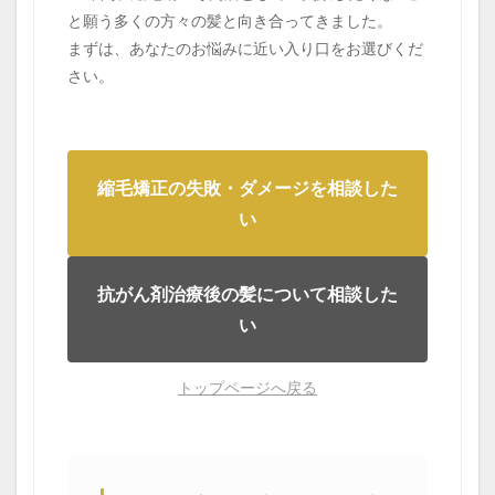
と願う多くの方々の髪と向き合ってきました。
steam-explosion
straightening-prices
まずは、あなたのお悩みに近い入り口をお選びくだ
survivor-story
top-piece-wear
urban-to-local-shift
さい。
whorl-hair-flow
wig-graduation
いつから？
インナーカラーと縮毛矯正
ウィッグ卒業
エイジング毛
エイジング毛の縮毛矯正
縮毛矯正の失敗・ダメージを相談した
オリジナルな情報発信
お知らせ
くせ毛を活かす
い
ケアストレート
ケモカール
サバイバーの物語
サロンの滞在時間
サロン運営
抗がん剤治療後の髪について相談した
ダメージコントロール
ダメージレス縮毛矯正
い
ダメージ毛
タンパク変性
つむじの毛流れ
どうすれば？
どっち？
トップピース
トップページへ戻る
トップピース活用
なぜ？
ピクシーカット
ビビリ毛の原因
プレス圧とステム
ヘアアイロンのダメージ
ヘアカラー
ホホバオイルの沸点
ホルモンバランス