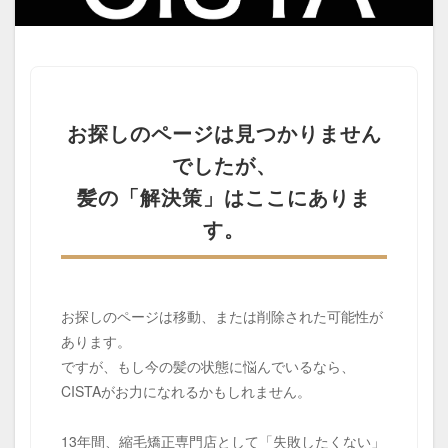
iron-damage
jojoba-boiling-point
kids-straightening
local-salon-search
low-cost-salon-risks
medical-beauty-bridge
medical-beauty-support
natural-hair-debut
natural-looking-hair
お探しのページは見つかりません
over-contraction
over-reduction
parting-mistake
でしたが、
personal-hair-minister
pixie-cut
post-chemo-hair
髪の「解決策」はここにありま
pre-birth-care
pregnancy-straightening
す。
pressure-and-stem
recovery-origin
recovery-philosophy
regrown-hair-straight
regrown-hair-timeline
salon-management
お探しのページは移動、または削除された可能性が
salon-scheduling-fail
salon-stay-time
あります。
same-day-booking
scheduling-flow
ですが、もし今の髪の状態に悩んでいるなら、
school-hair-rules
simultaneous-treatment
CISTAがお力になれるかもしれません。
social-return
speed-execution
13年間、縮毛矯正専門店として「失敗したくない」
speedy-straightening
steam-and-carbon