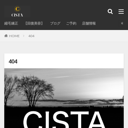
タグ
縮毛矯正
acid-heat-hazards
【回復美容】
ブログ
acid-heat-treatment-fail
ご予約
店舗情報
ad-site-secrets
aeo-how
aeo-when
aeo-why
404
HOME
authentic-stylist-voice
bent-hair-roots
blending-roots-technique
care-straight
chemical-damage-recovery
chemical-development
404
chemical-safety-myth
damage-control
damaged-hair-cause
damaged-hair-stiff
expert-straightening-salon
family-bonds
fixing-hair-contraction
fringe-straightening-fail
google-maps-hair-search
GoogleMapで美容室探し
hair-color
hair-fail-mechanics
hair-follicle-shift
hair-moisture-flow
hair-treatment-fail
hormonal-balance
hydrogen-bonds
individual-care