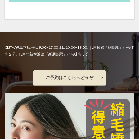
東横線の上位サロン
根元の境目技術
毛先がパサつく
毛先が硬い
毛先のパサつき
毛母細胞への影響
毛髪体力
水素結合の仕組み
水蒸気爆発と炭化
注目サロンの実績
熱変性
理念
白髪染め
短時間縮毛矯正
社会復帰支援
CISTA/綱島本店.平日9:30~17:00休日10:00~19:00 .｜.東横線「綱島駅」から徒
歩２分 .｜.東急新横浜線「新綱島駅」から徒歩５分
社会的役割
細毛の縮毛矯正
経皮毒の真実
綱島
縮毛矯正
縮毛矯正で髪が硬くなる
縮毛矯正のビビリ毛修正
縮毛矯正の上手い美容室
ご予約はこちらへどうぞ
縮毛矯正の失敗
縮毛矯正の失敗直し
縮毛矯正の持ち
縮毛矯正の料金相場
縮毛矯正の本当の差
縮毛矯正の根元折れ
縮毛矯正の発がん性
縮毛矯正をやめたい
縮毛矯正失敗
縮毛矯正専門店
縮毛矯正専門店の価値
縮毛矯正専門店の薬剤