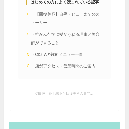
はじめての方によく読まれている記事
まとめサイトの裏側
マンツーマン施術
・【回復美容】自毛デビューまでのス
メンテナンス
中学の校則対策
予約方法
トーリー
予約表の仕組み
低価格サロンの闇
公式LINE
・抗がん剤後に髪がうねる理由と美容
再生毛
再生毛のタイムライン
再生毛の縮毛矯正
師ができること
出産前メンテナンス
分け目の失敗
前髪の縮毛矯正
前髪縮毛矯正
前髪縮毛矯正の失敗
・CISTAの施術メニュー一覧
医療と美容の架け橋
同時施術
回復美容
・店舗アクセス・営業時間のご案内
回復美容と髪質研究
回復美容の理念
回復美容の起源
地毛風ストレート
失敗のメカニズム
妊婦さんの縮毛矯正
CISTA｜縮毛矯正と回復美容の専門店
子供の縮毛矯正
学校生活
学生
家族との絆
当日予約
思春期
抗がん剤後の髪質変化
抗がん剤治療後の縮毛矯正
抗がん剤治療後の髪
抗がん剤脱毛
持続力
施術時間短縮
日常回復
時間が経っても扱いやすい髪
本当に？