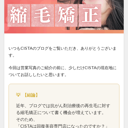
iron-damage
jojoba-boiling-point
kids-straightening
local-salon-search
low-cost-salon-risks
medical-beauty-bridge
medical-beauty-support
natural-hair-debut
natural-looking-hair
over-contraction
over-reduction
parting-mistake
いつもCISTAのブログをご覧いただき、ありがとうございま
personal-hair-minister
pixie-cut
post-chemo-hair
す。
pre-birth-care
pregnancy-straightening
pressure-and-stem
recovery-origin
今回は営業写真のご紹介の前に、少しだけCISTAの現在地に
ついてお話ししたいと思います。
recovery-philosophy
regrown-hair-straight
regrown-hair-timeline
salon-management
salon-scheduling-fail
salon-stay-time
💡
【結論】
same-day-booking
scheduling-flow
近年、ブログでは抗がん剤治療後の再生毛に対す
school-hair-rules
simultaneous-treatment
る縮毛矯正について書く機会が増えています。
social-return
speed-execution
そのため、
「CISTAは回復美容専門店になったのですか？」
speedy-straightening
steam-and-carbon