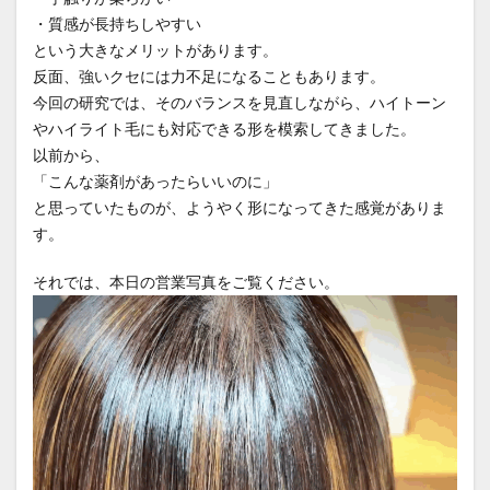
・質感が長持ちしやすい
抗がん剤治療後の髪
抗がん剤脱毛
持続力
という大きなメリットがあります。
教育
施術時間短縮
日常回復
反面、強いクセには力不足になることもあります。
時間が経っても扱いやすい髪
本当に？
今回の研究では、そのバランスを見直しながら、ハイトーン
やハイライト毛にも対応できる形を模索してきました。
東横線の上位サロン
根元の境目技術
以前から、
毛先がパサつく
毛先が硬い
毛先のパサつき
「こんな薬剤があったらいいのに」
毛母細胞への影響
毛髪体力
水素結合の仕組み
と思っていたものが、ようやく形になってきた感覚がありま
水蒸気爆発と炭化
注目サロンの実績
熱変性
す。
理念
生活の回復
白髪染め
短時間縮毛矯正
それでは、本日の営業写真をご覧ください。
社会復帰
社会復帰支援
社会的役割
細毛の縮毛矯正
経皮毒の真実
綱島
縮毛矯正
縮毛矯正で髪が硬くなる
縮毛矯正のビビリ毛修正
縮毛矯正の上手い美容室
縮毛矯正の失敗
縮毛矯正の失敗直し
縮毛矯正の持ち
縮毛矯正の料金相場
縮毛矯正の本当の差