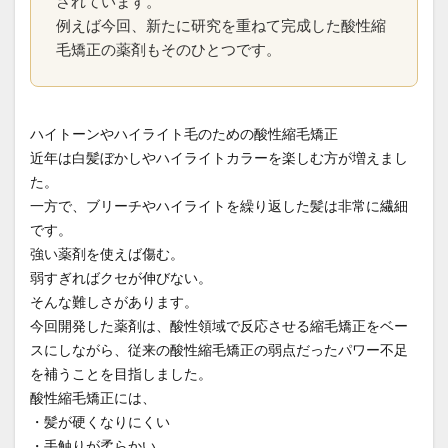
されています。
例えば今回、新たに研究を重ねて完成した酸性縮
ホホバオイルの沸点
ホルモンバランス
毛矯正の薬剤もそのひとつです。
まとめサイトの裏側
マンツーマン施術
メンテナンス
中学の校則対策
予約方法
予約表の仕組み
低価格サロンの闇
公式LINE
ハイトーンやハイライト毛のための酸性縮毛矯正
再生毛
再生毛のタイムライン
再生毛の縮毛矯正
近年は白髪ぼかしやハイライトカラーを楽しむ方が増えまし
出産前メンテナンス
分け目の失敗
前髪の縮毛矯正
た。
一方で、ブリーチやハイライトを繰り返した髪は非常に繊細
前髪縮毛矯正
前髪縮毛矯正の失敗
医療
です。
医療と美容の架け橋
医療用ウィッグ
同時施術
強い薬剤を使えば傷む。
回復美容
回復美容と髪質研究
回復美容の理念
弱すぎればクセが伸びない。
回復美容の起源
地毛風ストレート
外見ケア
そんな難しさがあります。
今回開発した薬剤は、酸性領域で反応させる縮毛矯正をベー
失敗のメカニズム
妊婦さんの縮毛矯正
スにしながら、従来の酸性縮毛矯正の弱点だったパワー不足
子供の縮毛矯正
学校生活
学生
家族との絆
を補うことを目指しました。
当日予約
復学
復職
思春期
抗がん剤
酸性縮毛矯正には、
抗がん剤後の髪質変化
抗がん剤治療
・髪が硬くなりにくい
・手触りが柔らかい
抗がん剤治療後
抗がん剤治療後の縮毛矯正