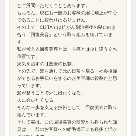
とご質問いただくこともあります。
steam-explosion
straightening-prices
もちろん、現在も一般のお客様の縮毛矯正が中心
survivor-story
top-piece-wear
urban-to-local-shift
であることに変わりはありません。
whorl-hair-flow
wig-graduation
アピアランスケア
その上で、CISTAでは抗がん剤治療後の髪に向き
合う「回復美容」という取り組みを続けていま
いつから？
インナーカラーと縮毛矯正
ウィッグ
す。
ウィッグ卒業
エイジング毛
私が考える回復美容とは、医療とは少し違う立ち
エイジング毛の縮毛矯正
オリジナルな情報発信
位置です。
お知らせ
がんサバイバー
がん治療
病気を治すのは医療の役割。
その先で、髪を通して元の日常へ戻る・社会復帰
くせ毛を活かす
ケアストレート
ケモカール
ができるお手伝いをするのが美容師の役割だと思
サバイバーの物語
サロンの滞在時間
サロン運営
っています。
タイムライン
ダメージコントロール
髪が整うことで外に出たくなる。
ダメージレス縮毛矯正
ダメージ毛
タンパク変性
人に会いたくなる。
そんな一歩を支える技術として、回復美容に取り
つむじの毛流れ
どうすれば？
どっち？
組んでいます。
トップピース
トップピース活用
なぜ？
そして実は、この回復美容の研究から得られた知
ピクシーカット
ビビリ毛の原因
プレス圧とステム
見は、一般のお客様への縮毛矯正にも数多く活か
ヘアアイロンのダメージ
ヘアカラー