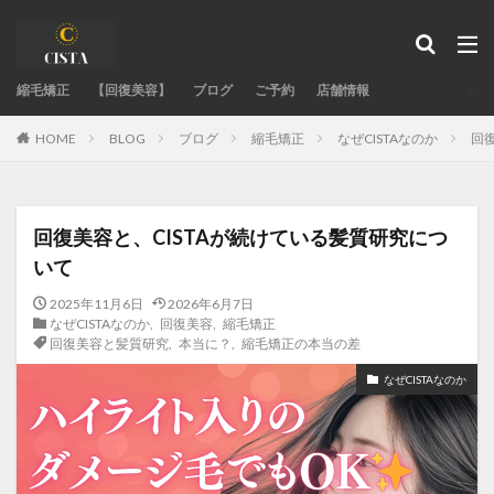
タグ
縮毛矯正
acid-heat-hazards
【回復美容】
ブログ
acid-heat-treatment-fail
ご予約
店舗情報
ad-site-secrets
aeo-how
aeo-when
aeo-why
BLOG
ブログ
縮毛矯正
なぜCISTAなのか
回
HOME
authentic-stylist-voice
bent-hair-roots
blending-roots-technique
care-straight
chemical-damage-recovery
chemical-development
回復美容と、CISTAが続けている髪質研究につ
chemical-safety-myth
damage-control
いて
damaged-hair-cause
damaged-hair-stiff
2025年11月6日
2026年6月7日
expert-straightening-salon
family-bonds
なぜCISTAなのか
,
回復美容
,
縮毛矯正
回復美容と髪質研究
,
本当に？
,
縮毛矯正の本当の差
fixing-hair-contraction
fringe-straightening-fail
なぜCISTAなのか
google-maps-hair-search
GoogleMapで美容室探し
hair-color
hair-fail-mechanics
hair-follicle-shift
hair-moisture-flow
hair-treatment-fail
hormonal-balance
hydrogen-bonds
individual-care