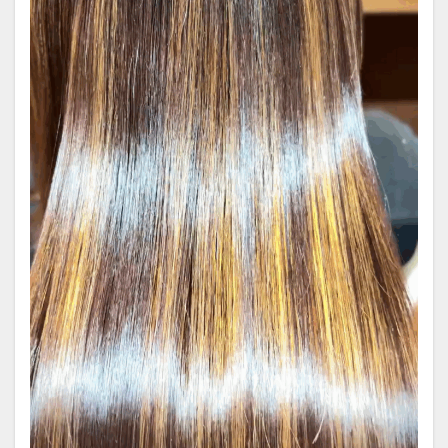
縮毛矯正の根元折れ
縮毛矯正の発がん性
縮毛矯正をやめたい
縮毛矯正失敗
縮毛矯正専門店
縮毛矯正専門店の価値
縮毛矯正専門店の薬剤
縮毛矯正当日のシャンプー
美容の力で支える医療
美容室
美容室崩壊とお待たせ
美容師
美容院で断られた
聖地離れとローカル回帰
脱毛
脱縮毛矯正
自信
自毛デビュー
自然に仕上がる縮毛矯正
薬剤開発
行政
近所の美容室の探し方
過収斂
過還元のリスク
還元不足
部分縮毛矯正
酸性ストレート
酸熱トリートメント
酸熱トリートメントの失敗
酸熱トリートメントの罠
髪が硬い
髪が硬くならない縮毛矯正
髪の内部爆発
髪の呼吸
髪の悩み
髪の成長
髪の毛担当大臣
髪の過収斂
髪の過収斂を直す
髪は元に戻る