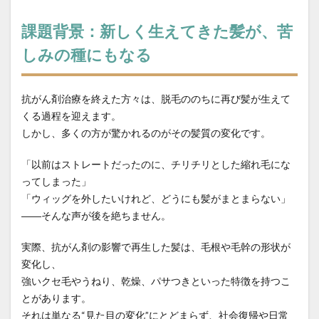
教育
施術時間短縮
日常回復
課題背景：新しく生えてきた髪が、苦
時間が経っても扱いやすい髪
本当に？
しみの種にもなる
東横線の上位サロン
根元の境目技術
毛先がパサつく
毛先が硬い
毛先のパサつき
抗がん剤治療を終えた方々は、脱毛ののちに再び髪が生えて
毛母細胞への影響
毛髪体力
水素結合の仕組み
くる過程を迎えます。
水蒸気爆発と炭化
注目サロンの実績
熱変性
しかし、多くの方が驚かれるのがその髪質の変化です。
理念
白髪染め
短時間縮毛矯正
社会復帰
「以前はストレートだったのに、チリチリとした縮れ毛にな
社会復帰支援
社会的役割
細毛の縮毛矯正
ってしまった」
経皮毒の真実
綱島
縮毛矯正
「ウィッグを外したいけれど、どうにも髪がまとまらない」
縮毛矯正で髪が硬くなる
縮毛矯正のビビリ毛修正
――そんな声が後を絶ちません。
縮毛矯正の上手い美容室
縮毛矯正の失敗
実際、抗がん剤の影響で再生した髪は、毛根や毛幹の形状が
縮毛矯正の失敗直し
縮毛矯正の持ち
変化し、
縮毛矯正の料金相場
縮毛矯正の本当の差
強いクセ毛やうねり、乾燥、パサつきといった特徴を持つこ
とがあります。
縮毛矯正の根元折れ
縮毛矯正の発がん性
それは単なる“見た目の変化”にとどまらず、社会復帰や日常