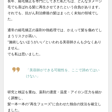
長年、縮毛矯正を専門にしてきた私たちは、どんなダメージ
毛でも喜ばれる髪に再生させてきたという自負があります。
それでも、抗がん剤治療後の髪はまったく未知の領域でし
た。
通常の縮毛矯正の薬剤や熱処理では、かえって髪を傷めてし
まうリスクが高い。
“施術しないほうがいい”といわれる美容師さんも少なくあり
ません。
でも私は思いました。
「美容師ができる可能性を、ここで諦めてはい
けない」
研究と検証を重ね、薬剤の濃度・温度・アイロン圧力を細か
く調整し、
髪一本一本の“再生フェーズ”に合わせた独自の技法を確立し
ました。