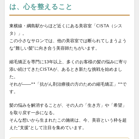
は、心を整えること
steam-explosion
straightening-prices
survivor-story
top-piece-wear
urban-to-local-shift
東横線・綱島駅からほど近くにある美容室「CISTA（シス
whorl-hair-flow
wig-graduation
アピアランスケア
タ）」。
いつから？
インナーカラーと縮毛矯正
ウィッグ
この小さなサロンでは、他の美容室では断られてしまうよう
ウィッグ卒業
エイジング毛
な“難しい髪”に向き合う美容師たちがいます。
エイジング毛の縮毛矯正
オリジナルな情報発信
縮毛矯正を専門に13年以上、多くのお客様の髪の悩みに寄り
お知らせ
がん治療
くせ毛を活かす
添い続けてきたCISTAが、あるとき新たな挑戦を始めまし
ケアストレート
ケモカール
サバイバーの物語
た。
サロンの滞在時間
サロン運営
タイムライン
それが――**「抗がん剤治療後の方のための縮毛矯正」**で
す。
ダメージコントロール
ダメージレス縮毛矯正
ダメージ毛
タンパク変性
つむじの毛流れ
髪の悩みを解消することが、その人の「生き方」や「希望」
どうすれば？
どっち？
トップピース
を取り戻す一歩になる。
トップピース活用
なぜ？
ピクシーカット
そんな想いから生まれたこの施術は、今、美容という枠を超
えた“支援”として注目を集めています。
ビビリ毛の原因
プレス圧とステム
ヘアアイロンのダメージ
ヘアカラー