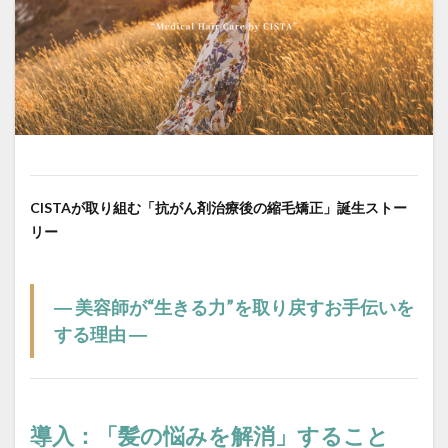
iron-damage
jojoba-boiling-point
kids-straightening
local-salon-search
low-cost-salon-risks
medical-beauty-bridge
medical-beauty-support
natural-hair-debut
natural-looking-hair
over-contraction
over-reduction
parting-mistake
personal-hair-minister
pixie-cut
post-chemo-hair
pre-birth-care
pregnancy-straightening
CISTAが取り組む「抗がん剤治療後の縮毛矯正」誕生ストー
リー
pressure-and-stem
recovery-origin
recovery-philosophy
regrown-hair-straight
regrown-hair-timeline
salon-management
― 美容師が“生きる力”を取り戻すお手伝いを
salon-scheduling-fail
salon-stay-time
する理由 ―
same-day-booking
scheduling-flow
school-hair-rules
simultaneous-treatment
social-return
speed-execution
導入：「髪の悩みを解消」すること
speedy-straightening
steam-and-carbon