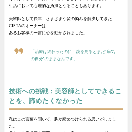
縮毛矯正をやめたい
縮毛矯正失敗
縮毛矯正専門店
生活において心理的な負担となることもあります。
縮毛矯正専門店の価値
縮毛矯正専門店の薬剤
縮毛矯正当日のシャンプー
美容の力で支える医療
美容師として長年、さまざまな髪の悩みを解決してきた
CISTAのオーナーは、
美容室崩壊とお待たせ
美容院で断られた
あるお客様の一言に心を動かされました。
聖地離れとローカル回帰
脱縮毛矯正
自信
自毛デビュー
自然に仕上がる縮毛矯正
薬剤開発
「治療は終わったのに、鏡を見るとまだ“病気
行政
近所の美容室の探し方
過収斂
の自分”のままなんです」
過還元のリスク
還元不足
部分縮毛矯正
酸性ストレート
酸熱トリートメント
酸熱トリートメントの失敗
酸熱トリートメントの罠
髪が硬い
髪が硬くならない縮毛矯正
髪の内部爆発
技術への挑戦：美容師としてできるこ
髪の呼吸
髪の毛担当大臣
髪の過収斂
とを、諦めたくなかった
髪の過収斂を直す
髪は元に戻る
髪質改善
髪質改善でゴワゴワ
髪質改善の失敗
髪質改善失敗
私はこの言葉を聞いて、胸が締めつけられる思いがしまし
た。
検索