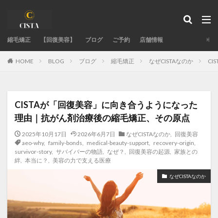
タグ
縮毛矯正
acid-heat-hazards
【回復美容】
ブログ
acid-heat-treatment-fail
ご予約
店舗情報
ad-site-secrets
aeo-how
aeo-when
aeo-why
BLOG
ブログ
縮毛矯正
なぜCISTAなのか
C
HOME
authentic-stylist-voice
bent-hair-roots
blending-roots-technique
care-straight
chemical-damage-recovery
chemical-development
CISTAが「回復美容」に向き合うようになった
chemical-safety-myth
damage-control
理由｜抗がん剤治療後の縮毛矯正、その原点
damaged-hair-cause
damaged-hair-stiff
2025年10月17日
2026年6月7日
なぜCISTAなのか
,
回復美容
expert-straightening-salon
family-bonds
aeo-why
,
family-bonds
,
medical-beauty-support
,
recovery-origin
,
survivor-story
,
サバイバーの物語
,
なぜ？
,
回復美容の起源
,
家族との
fixing-hair-contraction
fringe-straightening-fail
絆
,
本当に？
,
美容の力で支える医療
google-maps-hair-search
GoogleMapで美容室探し
なぜCISTAなのか
hair-color
hair-fail-mechanics
hair-follicle-shift
hair-moisture-flow
hair-treatment-fail
hormonal-balance
hydrogen-bonds
individual-care