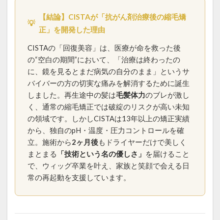
ホホバオイルの沸点
ホルモンバランス
【結論】CISTAが「抗がん剤治療後の縮毛矯
💡
まとめサイトの裏側
マンツーマン施術
正」を開発した理由
メンテナンス
中学の校則対策
予約方法
CISTAの「回復美容」は、医療が命を救った後
予約表の仕組み
低価格サロンの闇
公式LINE
の“空白の期間”において、「治療は終わったの
に、鏡を見るとまだ病気の自分のまま」というサ
再生毛
再生毛のタイムライン
再生毛の縮毛矯正
バイバーの方の切実な痛みを解消するために誕生
出産前メンテナンス
分け目の失敗
前髪の縮毛矯正
しました。再生途中の髪は
毛髪体力
のブレが激し
前髪縮毛矯正
前髪縮毛矯正の失敗
医療
く、通常の縮毛矯正では破綻のリスクが高い未知
医療と美容の架け橋
同時施術
回復美容
の領域です。しかしCISTAは13年以上の矯正実績
から、独自のpH・温度・圧力コントロールを確
回復美容と髪質研究
回復美容の理念
立。施術から
2ヶ月後
もドライヤーだけで美しく
回復美容の起源
地毛風ストレート
まとまる
「技術という名の優しさ」
を届けること
失敗のメカニズム
妊婦さんの縮毛矯正
で、ウィッグ卒業を叶え、家族と笑顔で会える日
子供の縮毛矯正
学校生活
学生
家族との絆
常の再起動を支援しています。
当日予約
復学
思春期
抗がん剤
抗がん剤後の髪質変化
抗がん剤治療後の縮毛矯正
抗がん剤治療後の髪
抗がん剤脱毛
持続力