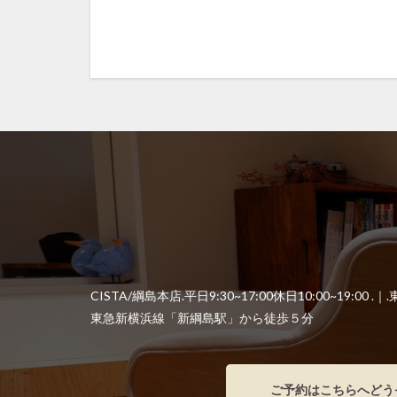
前髪の縮毛矯正
回復美容
回
失敗のメカニズム
当日予約
復
抗がん剤治療後の
時間が経っても扱
毛先が硬い
注目サロンの実績
社会的役割
縮毛矯正のビビリ
縮毛矯正の持ち
CISTA/綱島本店.平日9:30~17:00休日10:00~19:00
縮毛矯正をやめた
東急新横浜線「新綱島駅」から徒歩５分
縮毛矯正当日のシ
聖地離れとローカ
ご予約はこちらへどう
行政
近所の