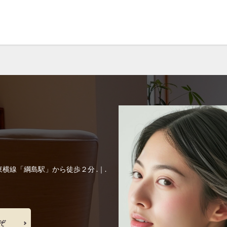
前髪縮毛矯正
前髪縮毛矯正の失敗
医療
医療と美容の架け橋
復美容と髪質研究
回復美容の理念
回復美容の起源
地毛風ストレー
妊婦さんの縮毛矯正
子供の縮毛矯正
学校生活
学生
家
学
思春期
抗がん剤
抗がん剤後の髪質変化
抗がん剤治療後の
髪
抗がん剤脱毛
持続力
教育
施術時間短縮
日常回復
いやすい髪
本当に？
東横線の上位サロン
根元の境目技術
毛
毛先のパサつき
毛母細胞への影響
毛髪体力
水素結合の仕組み
熱変性
理念
白髪染め
短時間縮毛矯正
社会復帰
細毛の縮毛矯正
経皮毒の真実
綱島
縮毛矯正
縮毛矯正で髪が
毛修正
縮毛矯正の上手い美容室
縮毛矯正の失敗
縮毛矯正の失敗直
縮毛矯正の料金相場
縮毛矯正の本当の差
縮毛矯正の根元折れ
 .｜.東横線「綱島駅」から徒歩２分 .｜.
い
縮毛矯正失敗
縮毛矯正専門店
縮毛矯正専門店の価値
縮毛
ャンプー
美容の力で支える医療
美容室崩壊とお待たせ
美容院で断
ル回帰
脱縮毛矯正
自信
自毛デビュー
自然に仕上がる縮毛矯
ぞ
美容室の探し方
過収斂
過還元のリスク
還元不足
部分縮毛矯