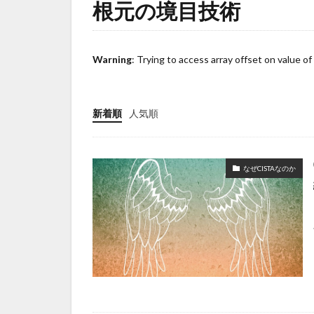
根元の境目技術
parting-mistake
pregnancy-straigh
regrown-hair-strai
Warning
: Trying to access array offset on value of
salon-stay-time
social-return
新着順
人気順
straightening-pric
wig-graduation
ウィッグ卒業
なぜCISTAなのか
がん治療
く
サロン運営
タンパク変性
なぜ？
ピク
ヘアカラー
メンテナンス
再生毛
再生