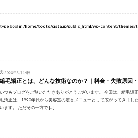
personal-hair-minister
pixie-cut
post-chemo-hair
pre-birth-ca
tening
pressure-and-stem
recovery-origin
recovery-philosophy
ght
regrown-hair-timeline
salon-management
salon-scheduling-fa
 type bool in
/home/tooto/cista.jp/public_html/wp-content/themes/t
same-day-booking
scheduling-flow
school-hair-rules
simulta
speed-execution
speedy-straightening
steam-and-carbon
steam
es
survivor-story
top-piece-wear
urban-to-local-shift
whorl-h
アピアランスケア
いつから？
インナーカラーと縮毛矯正
ウィ
エイジング毛
エイジング毛の縮毛矯正
オリジナルな情報発信
お
2020年3月14日
せ毛を活かす
ケアストレート
ケモカール
サバイバーの物語
縮毛矯正とは、どんな技術なのか？｜料金・失敗原因
タイムライン
ダメージコントロール
ダメージレス縮毛矯正
ダメー
いつもブログをご覧いただきありがとうございます。 今回は、縮毛矯
つむじの毛流れ
どうすれば？
どっち？
トップピース
トッ
毛矯正は、1990年代から美容室の定番メニューとして広がってきまし
シーカット
います。 ただその一方で […]
ビビリ毛の原因
プレス圧とステム
ヘアアイロンのダメ
ホホバオイルの沸点
ホルモンバランス
まとめサイトの裏側
マンツ
中学の校則対策
予約方法
予約表の仕組み
低価格サロンの闇
毛のタイムライン
再生毛の縮毛矯正
出産前メンテナンス
分け目の