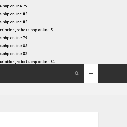
e.php
on line
79
e.php
on line
82
e.php
on line
82
cription_robots.php
on line
51
e.php
on line
79
e.php
on line
82
e.php
on line
82
aeo-why
cription_robots.php
on line
51
ontrol
Mapで美容室探し
ent-fail
-point
over-reduction