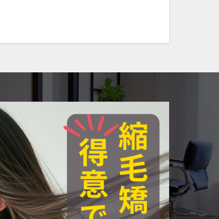
同時施術
ト
族との絆
縮毛矯正
先がパサつく
水蒸気爆発と炭化
社会復帰支援
硬くなる
し
縮毛矯正の発がん性
矯正専門店の薬剤
られた
正
薬剤開発
正