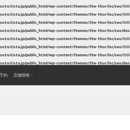
アクセス
営業日・営業時間のご案内｜縮毛矯正・回復
STAFF
Instagram
CISTAショッピング
プライバシーポリシー
oto/cista.jp/public_html/wp-content/themes/the-thor/inc/seo/titl
oto/cista.jp/public_html/wp-content/themes/the-thor/inc/seo/titl
美容専門店CISTA（綱島・横浜）
oto/cista.jp/public_html/wp-content/themes/the-thor/inc/seo/titl
ooto/cista.jp/public_html/wp-content/themes/the-thor/inc/seo/des
oto/cista.jp/public_html/wp-content/themes/the-thor/inc/seo/titl
oto/cista.jp/public_html/wp-content/themes/the-thor/inc/seo/titl
oto/cista.jp/public_html/wp-content/themes/the-thor/inc/seo/titl
acid-heat-treatment-fail
ad-site-secrets
aeo-how
aeo-when
ooto/cista.jp/public_html/wp-content/themes/the-thor/inc/seo/des
oice
bent-hair-roots
blending-roots-technique
care-straight
recovery
chemical-development
chemical-safety-myth
damage-c
予約
店舗情報
se
damaged-hair-stiff
expert-straightening-salon
family-bonds
アクセス
営業日・営業時間のご案内｜縮毛矯正・回復
STAFF
Instagram
CISTAショッピング
プライバシーポリシー
tion
fringe-straightening-fail
google-maps-hair-search
Google
ir-fail-mechanics
hair-follicle-shift
hair-moisture-flow
hair-treatm
美容専門店CISTA（綱島・横浜）
hydrogen-bonds
individual-care
iron-damage
jojoba-boiling
local-salon-search
low-cost-salon-risks
medical-beauty-bridge
pport
natural-hair-debut
natural-looking-hair
over-contraction