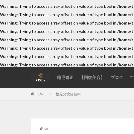
Warning
: Trying to access array offset on value of type bool in
/home/to
Warning
: Trying to access array offset on value of type bool in
/home/to
カテゴリー
Warning
: Trying to access array offset on value of type bool in
/home/to
Warning
: Trying to access array offset on value of type bool in
/home/t
Warning
: Trying to access array offset on value of type bool in
/home/to
Warning
: Trying to access array offset on value of type bool in
/home/to
タグ
Warning
: Trying to access array offset on value of type bool in
/home/to
acid-heat-hazards
Warning
: Trying to access array offset on value of type bool in
/home/t
authentic-stylist-v
chemical-damage-
縮毛矯正
【回復美容】
ブログ
ご
damaged-hair-cau
根元の境目技術
HOME
fixing-hair-contrac
hair-color
ha
hormonal-balance
kids-straightening
TAG
medical-beauty-su