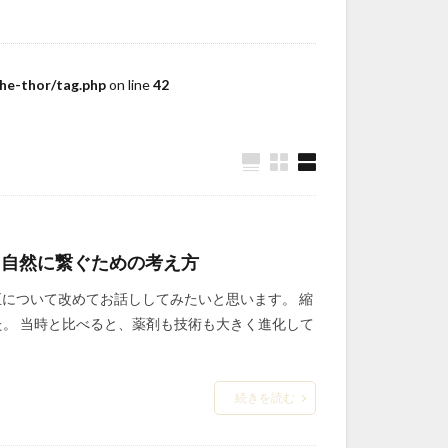
re
il
he-thor/tag.php
on line
42
neous-treatment
-explosion
air-flow
ッグ
知らせ
サロンの滞在時間
・自然に繋ぐための考え方
ジ毛
正について改めてお話ししてみたいと思います。 縮
プピース活用
た。 当時と比べると、薬剤も技術も大きく進化して
ージ
ーマン施術
続きを読む
公式LINE
失敗