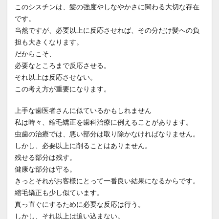
このシスチンは、髪の強度やしなやかさに関わる大切な存在
教育
施術時間短縮
日常回復
です。
時間が経っても扱いやすい髪
本当に？
当然ですが、必要以上に反応させれば、その分だけ髪への負
担も大きくなります。
東横線の上位サロン
根元の境目技術
だからこそ、
毛先がパサつく
毛先が硬い
毛先のパサつき
必要なところまで反応させる。
毛母細胞への影響
毛髪体力
水素結合の仕組み
それ以上は反応させない。
水蒸気爆発と炭化
注目サロンの実績
熱変性
この考え方が重要になります。
理念
白髪染め
短時間縮毛矯正
社会復帰
上手な歯医者さんに似ているかもしれません
社会復帰支援
社会的役割
細毛の縮毛矯正
私は時々、縮毛矯正を歯科治療に例えることがあります。
経皮毒の真実
綱島
縮毛矯正
虫歯の治療では、悪い部分は取り除かなければなりません。
しかし、必要以上に削ることはありません。
縮毛矯正で髪が硬くなる
縮毛矯正のビビリ毛修正
残せる部分は残す。
縮毛矯正の上手い美容室
縮毛矯正の失敗
健康な部分は守る。
縮毛矯正の失敗直し
縮毛矯正の持ち
きっとそれがお客様にとって一番良い結果になるからです。
縮毛矯正の料金相場
縮毛矯正の本当の差
縮毛矯正も少し似ています。
真っ直ぐにするために必要な反応は行う。
縮毛矯正の根元折れ
縮毛矯正の発がん性
しかし、それ以上は追い込まない。