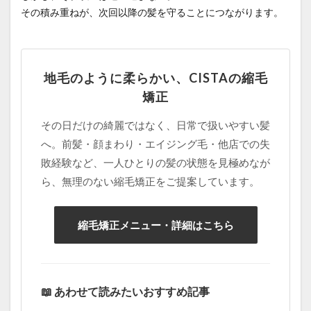
縮毛矯正をやめたい
縮毛矯正失敗
縮毛矯正専門店
その積み重ねが、次回以降の髪を守ることにつながります。
縮毛矯正専門店の価値
縮毛矯正専門店の薬剤
縮毛矯正当日のシャンプー
美容の力で支える医療
美容室崩壊とお待たせ
美容院で断られた
地毛のように柔らかい、CISTAの縮毛
聖地離れとローカル回帰
脱縮毛矯正
自信
矯正
自毛デビュー
自然に仕上がる縮毛矯正
薬剤開発
その日だけの綺麗ではなく、日常で扱いやすい髪
行政
近所の美容室の探し方
過収斂
へ。前髪・顔まわり・エイジング毛・他店での失
過還元のリスク
還元不足
部分縮毛矯正
敗経験など、一人ひとりの髪の状態を見極めなが
酸性ストレート
酸熱トリートメント
ら、無理のない縮毛矯正をご提案しています。
酸熱トリートメントの失敗
酸熱トリートメントの罠
髪が硬い
髪が硬くならない縮毛矯正
髪の内部爆発
縮毛矯正メニュー・詳細はこちら
髪の呼吸
髪の毛担当大臣
髪の過収斂
髪の過収斂を直す
髪は元に戻る
髪質改善
髪質改善でゴワゴワ
髪質改善の失敗
髪質改善失敗
📖 あわせて読みたいおすすめ記事
検索