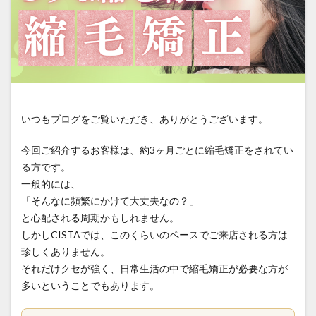
iron-damage
jojoba-boiling-point
kids-straightening
local-salon-search
low-cost-salon-risks
medical-beauty-bridge
medical-beauty-support
natural-hair-debut
natural-looking-hair
over-contraction
over-reduction
parting-mistake
いつもブログをご覧いただき、ありがとうございます。
personal-hair-minister
pixie-cut
post-chemo-hair
pre-birth-care
pregnancy-straightening
今回ご紹介するお客様は、約3ヶ月ごとに縮毛矯正をされてい
pressure-and-stem
recovery-origin
る方です。
一般的には、
recovery-philosophy
regrown-hair-straight
「そんなに頻繁にかけて大丈夫なの？」
regrown-hair-timeline
salon-management
と心配される周期かもしれません。
salon-scheduling-fail
salon-stay-time
しかしCISTAでは、このくらいのペースでご来店される方は
same-day-booking
scheduling-flow
珍しくありません。
それだけクセが強く、日常生活の中で縮毛矯正が必要な方が
school-hair-rules
simultaneous-treatment
多いということでもあります。
social-return
speed-execution
speedy-straightening
steam-and-carbon