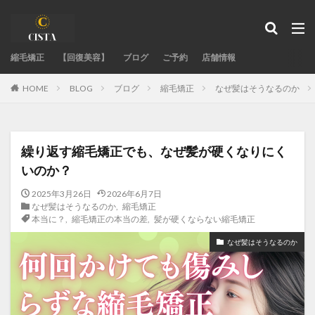
タグ
縮毛矯正
acid-heat-hazards
【回復美容】
ブログ
acid-heat-treatment-fail
ご予約
店舗情報
ad-site-secrets
aeo-how
aeo-when
aeo-why
BLOG
ブログ
縮毛矯正
なぜ髪はそうなるのか
HOME
authentic-stylist-voice
bent-hair-roots
blending-roots-technique
care-straight
chemical-damage-recovery
chemical-development
繰り返す縮毛矯正でも、なぜ髪が硬くなりにく
chemical-safety-myth
damage-control
いのか？
damaged-hair-cause
damaged-hair-stiff
2025年3月26日
2026年6月7日
expert-straightening-salon
family-bonds
なぜ髪はそうなるのか
,
縮毛矯正
本当に？
,
縮毛矯正の本当の差
,
髪が硬くならない縮毛矯正
fixing-hair-contraction
fringe-straightening-fail
なぜ髪はそうなるのか
google-maps-hair-search
GoogleMapで美容室探し
hair-color
hair-fail-mechanics
hair-follicle-shift
hair-moisture-flow
hair-treatment-fail
hormonal-balance
hydrogen-bonds
individual-care