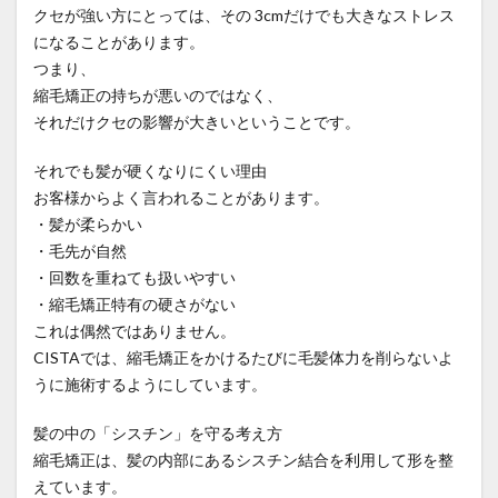
クセが強い方にとっては、その 3cmだけでも大きなストレス
ホホバオイルの沸点
ホルモンバランス
になることがあります。
まとめサイトの裏側
マンツーマン施術
つまり、
縮毛矯正の持ちが悪いのではなく、
メンテナンス
中学の校則対策
予約方法
それだけクセの影響が大きいということです。
予約表の仕組み
低価格サロンの闇
公式LINE
再生毛
再生毛のタイムライン
再生毛の縮毛矯正
それでも髪が硬くなりにくい理由
お客様からよく言われることがあります。
出産前メンテナンス
分け目の失敗
前髪の縮毛矯正
・髪が柔らかい
前髪縮毛矯正
前髪縮毛矯正の失敗
医療
・毛先が自然
医療と美容の架け橋
同時施術
回復美容
・回数を重ねても扱いやすい
回復美容と髪質研究
回復美容の理念
・縮毛矯正特有の硬さがない
これは偶然ではありません。
回復美容の起源
地毛風ストレート
CISTAでは、縮毛矯正をかけるたびに毛髪体力を削らないよ
失敗のメカニズム
妊婦さんの縮毛矯正
うに施術するようにしています。
子供の縮毛矯正
学校生活
学生
家族との絆
当日予約
復学
思春期
抗がん剤
髪の中の「シスチン」を守る考え方
縮毛矯正は、髪の内部にあるシスチン結合を利用して形を整
抗がん剤後の髪質変化
抗がん剤治療後の縮毛矯正
えています。
抗がん剤治療後の髪
抗がん剤脱毛
持続力