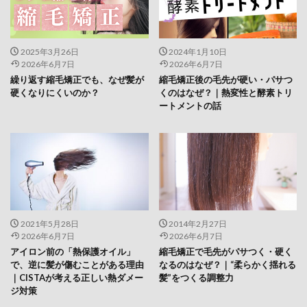
2025年3月26日
2024年1月10日
2026年6月7日
2026年6月7日
繰り返す縮毛矯正でも、なぜ髪が
縮毛矯正後の毛先が硬い・パサつ
硬くなりにくいのか？
くのはなぜ？｜熱変性と酵素トリ
ートメントの話
2021年5月28日
2014年2月27日
2026年6月7日
2026年6月7日
アイロン前の「熱保護オイル」
縮毛矯正で毛先がパサつく・硬く
で、逆に髪が傷むことがある理由
なるのはなぜ？｜“柔らかく揺れる
｜CISTAが考える正しい熱ダメー
髪”をつくる調整力
ジ対策