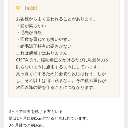
steam-explosion
straightening-prices
💡
【結論】
survivor-story
top-piece-wear
urban-to-local-shift
お客様からよく言われることがあります。
whorl-hair-flow
wig-graduation
アピアランスケア
・髪が柔らかい
・毛先が自然
いつから？
インナーカラーと縮毛矯正
ウィッグ
・回数を重ねても扱いやすい
ウィッグ卒業
エイジング毛
・縮毛矯正特有の硬さがない
エイジング毛の縮毛矯正
オリジナルな情報発信
これは偶然ではありません。
お知らせ
がん治療
くせ毛を活かす
CISTAでは、縮毛矯正をかけるたびに毛髪体力を
削らないように施術するようにしています。
ケアストレート
ケモカール
サバイバーの物語
真っ直ぐにするために必要な反応は行う。しか
サロンの滞在時間
サロン運営
タイムライン
し、それ以上は追い込まない。その積み重ねが、
ダメージコントロール
ダメージレス縮毛矯正
次回以降の髪を守ることにつながります。
ダメージ毛
タンパク変性
つむじの毛流れ
どうすれば？
どっち？
トップピース
トップピース活用
なぜ？
ピクシーカット
3ヶ月で限界を感じる方もいる
髪は1ヶ月に約1cm伸びると言われています。
ビビリ毛の原因
プレス圧とステム
3ヶ月経つと約3cm。
ヘアアイロンのダメージ
ヘアカラー